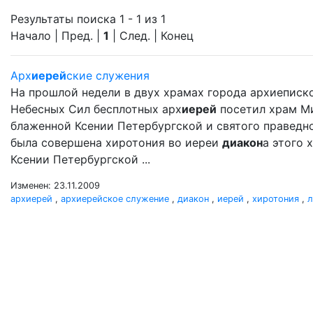
Результаты поиска 1 - 1 из 1
Начало | Пред. |
1
| След. | Конец
Арх
иерей
ские служения
На прошлой недели в двух храмах города архиеписк
Небесных Сил бесплотных арх
иерей
посетил храм М
блаженной Ксении Петербургской и святого праведного
была совершена хиротония во иереи
диакон
а этого 
Ксении Петербургской ...
Изменен: 23.11.2009
архиерей
,
архиерейское служение
,
диакон
,
иерей
,
хиротония
,
л