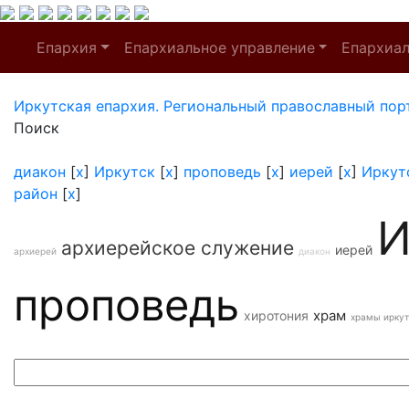
Епархия
Епархиальное управление
Епархиа
Иркутская епархия. Региональный православный пор
Поиск
диакон
[
x
]
Иркутск
[
x
]
проповедь
[
x
]
иерей
[
x
]
Иркут
район
[
x
]
И
архиерейское служение
иерей
архиерей
диакон
проповедь
храм
хиротония
храмы иркут