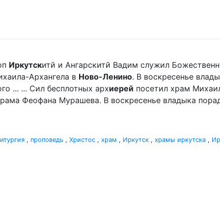
оп
Иркутск
итй и Ангарскитй Вадим служил Божественн
ихаила-Архангела в
Ново-Ленино
. В воскресенье влад
 ... ... Сил бесплотных арх
иерей
посетил храм Михаи
храма Феофана Мурашева. В воскресенье владыка пор
итургия
,
проповедь
,
Христос
,
храм
,
Иркутск
,
храмы иркутска
,
Ир