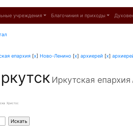
льные учреждения
Благочиния и приходы
Духове
тал
ская епархия
[
x
]
Ново-Ленино
[
x
]
архиерей
[
x
]
архиере
ркутск
Иркутская епархия
ска
Христос