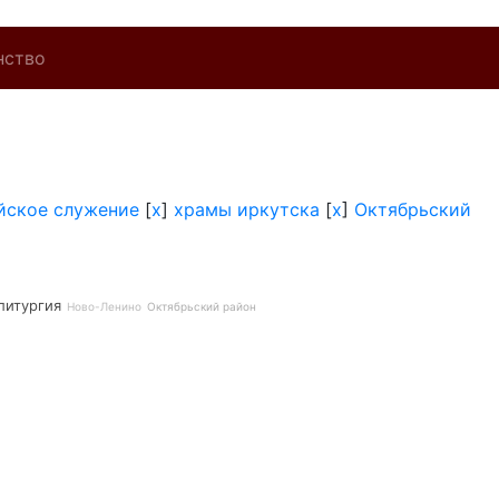
нство
йское служение
[
x
]
храмы иркутска
[
x
]
Октябрьский
литургия
Ново-Ленино
Октябрьский район