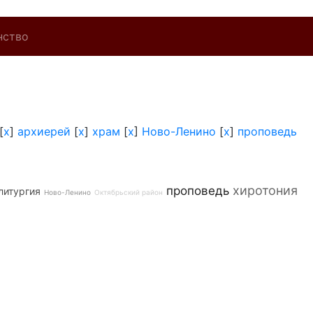
нство
[
x
]
архиерей
[
x
]
храм
[
x
]
Ново-Ленино
[
x
]
проповедь
хиротония
проповедь
литургия
Ново-Ленино
Октябрьский район