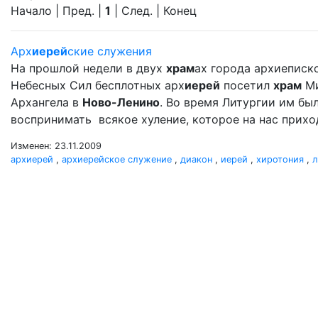
Начало | Пред. |
1
| След. | Конец
Арх
иерей
ские служения
На прошлой недели в двух
храм
ах города архиеписк
Небесных Сил бесплотных арх
иерей
посетил
храм
Ми
Архангела в
Ново-Ленино
. Во время Литургии им б
воспринимать всякое хуление, которое на нас прихо
Изменен: 23.11.2009
архиерей
,
архиерейское служение
,
диакон
,
иерей
,
хиротония
,
л