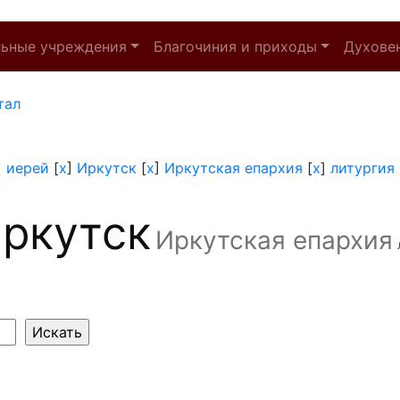
льные учреждения
Благочиния и приходы
Духове
тал
]
иерей
[
x
]
Иркутск
[
x
]
Иркутская епархия
[
x
]
литургия
ркутск
Иркутская епархия