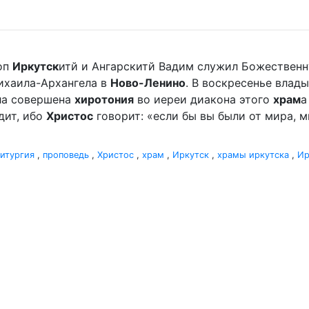
оп
Иркутск
итй и Ангарскитй Вадим служил Божественн
хаила-Архангела в
Ново-Ленино
. В воскресенье вла
ыла совершена
хиротония
во иереи диакона этого
храм
а
дит, ибо
Христос
говорит: «если бы вы были от мира, ми
итургия
,
проповедь
,
Христос
,
храм
,
Иркутск
,
храмы иркутска
,
И