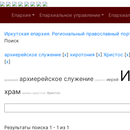
Епархия
Епархиальное управление
Епархиа
Иркутская епархия. Региональный православный пор
Поиск
архиерейское служение
[
x
]
хиротония
[
x
]
Христос
[
x
[
x
]
И
архиерейское служение
иерей
архиерей
диакон
храм
Христос
храмы иркутска
Результаты поиска 1 - 1 из 1