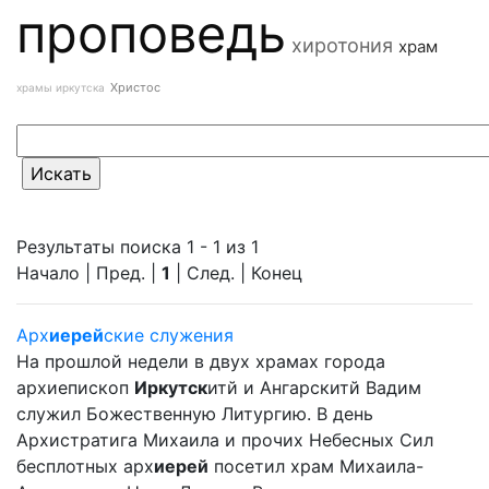
проповедь
хиротония
храм
Христос
храмы иркутска
Результаты поиска 1 - 1 из 1
Начало | Пред. |
1
| След. | Конец
Арх
иерей
ские служения
На прошлой недели в двух храмах города
архиепископ
Иркутск
итй и Ангарскитй Вадим
служил Божественную Литургию. В день
Архистратига Михаила и прочих Небесных Сил
бесплотных арх
иерей
посетил храм Михаила-