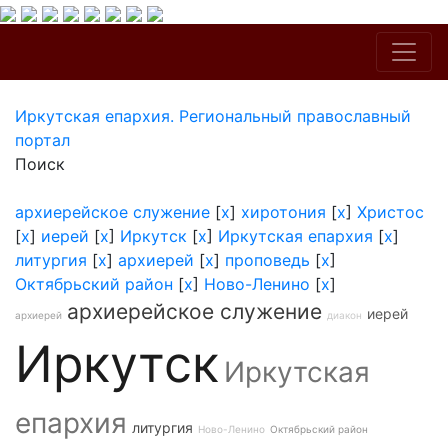
Иркутская епархия. Региональный православный
портал
Поиск
архиерейское служение
[
x
]
хиротония
[
x
]
Христос
[
x
]
иерей
[
x
]
Иркутск
[
x
]
Иркутская епархия
[
x
]
литургия
[
x
]
архиерей
[
x
]
проповедь
[
x
]
Октябрьский район
[
x
]
Ново-Ленино
[
x
]
архиерейское служение
иерей
архиерей
диакон
Иркутск
Иркутская
епархия
литургия
Ново-Ленино
Октябрьский район