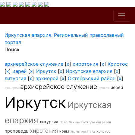
Иркутская епархия. Региональный православный
портал
Поиск
архиерейское служение
[
x
]
хиротония
[
x
]
Христос
[
x
]
иерей
[
x
]
Иркутск
[
x
]
Иркутская епархия
[
x
]
литургия
[
x
]
архиерей
[
x
]
Октябрьский район
[
x
]
архиерейское служение
иерей
архиерей
диакон
Иркутск
Иркутская
епархия
литургия
Ново-Ленино
Октябрьский район
хиротония
проповедь
храм
Христос
храмы иркутска