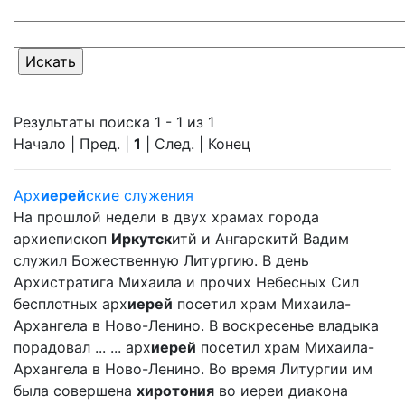
Результаты поиска 1 - 1 из 1
Начало | Пред. |
1
| След. | Конец
Арх
иерей
ские служения
На прошлой недели в двух храмах города
архиепископ
Иркутск
итй и Ангарскитй Вадим
служил Божественную Литургию. В день
Архистратига Михаила и прочих Небесных Сил
бесплотных арх
иерей
посетил храм Михаила-
Архангела в Ново-Ленино. В воскресенье владыка
порадовал ... ... арх
иерей
посетил храм Михаила-
Архангела в Ново-Ленино. Во время Литургии им
была совершена
хиротония
во иереи диакона