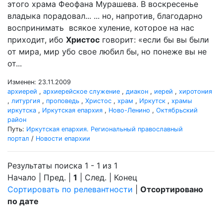
этого храма Феофана Мурашева. В воскресенье
владыка порадовал... ... но, напротив, благодарно
воспринимать всякое хуление, которое на нас
приходит, ибо
Христос
говорит: «если бы вы были
от мира, мир убо свое любил бы, но понеже вы не
от...
Изменен: 23.11.2009
архиерей
,
архиерейское служение
,
диакон
,
иерей
,
хиротония
,
литургия
,
проповедь
,
Христос
,
храм
,
Иркутск
,
храмы
иркутска
,
Иркутская епархия
,
Ново-Ленино
,
Октябрьский
район
Путь:
Иркутская епархия. Региональный православный
портал
/
Новости епархии
Результаты поиска 1 - 1 из 1
Начало | Пред. |
1
| След. | Конец
Сортировать по релевантности
|
Отсортировано
по дате