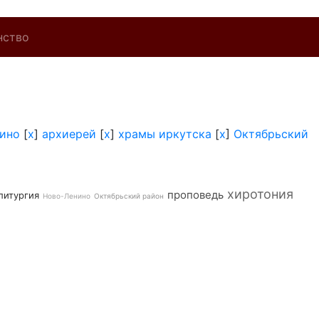
нство
ино
[
x
]
архиерей
[
x
]
храмы иркутска
[
x
]
Октябрьский
хиротония
проповедь
литургия
Ново-Ленино
Октябрьский район