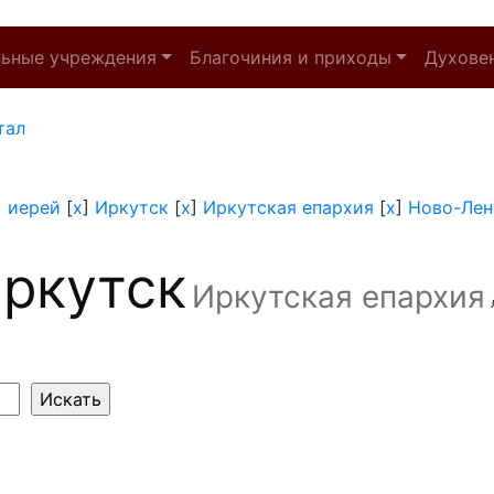
льные учреждения
Благочиния и приходы
Духове
тал
]
иерей
[
x
]
Иркутск
[
x
]
Иркутская епархия
[
x
]
Ново-Лен
ркутск
Иркутская епархия