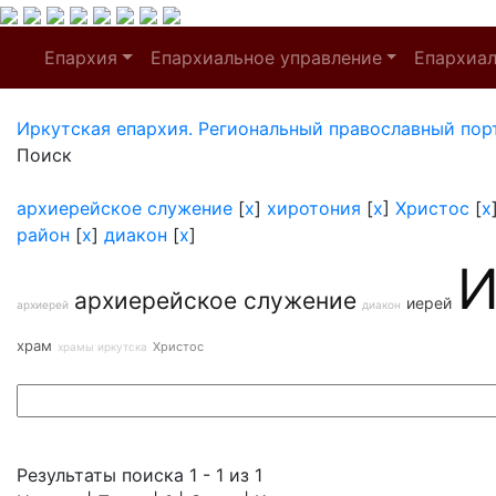
Епархия
Епархиальное управление
Епархиа
Иркутская епархия. Региональный православный пор
Поиск
архиерейское служение
[
x
]
хиротония
[
x
]
Христос
[
x
район
[
x
]
диакон
[
x
]
И
архиерейское служение
иерей
архиерей
диакон
храм
Христос
храмы иркутска
Результаты поиска 1 - 1 из 1