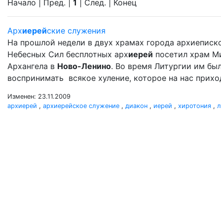
Начало | Пред. |
1
| След. | Конец
Арх
иерей
ские служения
На прошлой недели в двух храмах города архиеписк
Небесных Сил бесплотных арх
иерей
посетил храм М
Архангела в
Ново-Ленино
. Во время Литургии им б
воспринимать всякое хуление, которое на нас прихо
Изменен: 23.11.2009
архиерей
,
архиерейское служение
,
диакон
,
иерей
,
хиротония
,
л