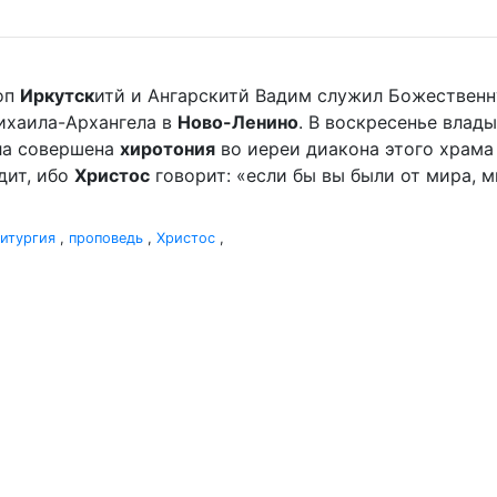
оп
Иркутск
итй и Ангарскитй Вадим служил Божественн
ихаила-Архангела в
Ново-Ленино
. В воскресенье влады
ыла совершена
хиротония
во иереи диакона этого храма 
дит, ибо
Христос
говорит: «если бы вы были от мира, ми
итургия
,
проповедь
,
Христос
,