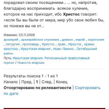
порадовал своим посещением... ... но, напротив,
благодарно воспринимать всякое хуление,
которое на нас приходит, ибо
Христос
говорит:
«если бы вы были от мира, мир убо свое любил бы,
но понеже вы не от...
Изменен: 23.11.2009
архиерей
,
архиерейское служение
,
диакон
,
иерей
,
хиротония
,
литургия
,
проповедь
,
Христос
,
храм
,
Иркутск
,
храмы
иркутска
,
Иркутская епархия
,
Ново-Ленино
,
Октябрьский
район
Путь:
Иркутская епархия. Региональный православный
портал
/
Новости епархии
Результаты поиска 1 - 1 из 1
Начало | Пред. |
1
| След. | Конец
Отсортировано по релевантности
|
Сортировать
по дате