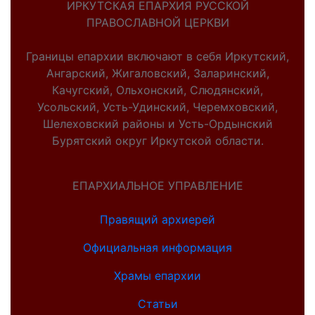
ИРКУТСКАЯ ЕПАРХИЯ РУССКОЙ
ПРАВОСЛАВНОЙ ЦЕРКВИ
Границы епархии включают в себя Иркутский,
Ангарский, Жигаловский, Заларинский,
Качугский, Ольхонский, Слюдянский,
Усольский, Усть-Удинский, Черемховский,
Шелеховский районы и Усть-Ордынский
Бурятский округ Иркутской области.
ЕПАРХИАЛЬНОЕ УПРАВЛЕНИЕ
Правящий архиерей
Официальная информация
Храмы епархии
Статьи