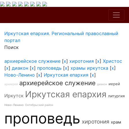
Иркутская епархия. Региональный православный
портал
Поиск
архиерейское служение
[
x
]
хиротония
[
x
]
Христос
[
x
]
диакон
[
x
]
проповедь
[
x
]
храмы иркутска
[
x
]
Ново-Ленино
[
x
]
Иркутская епархия
[
x
]
архиерейское служение
иерей
архиерей
диакон
Иркутская епархия
Иркутск
литургия
Ново-Ленино
Октябрьский район
проповедь
хиротония
храм