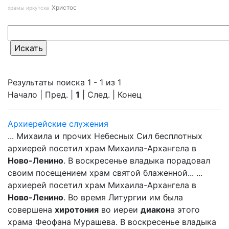
Христос
храмы иркутска
Результаты поиска 1 - 1 из 1
Начало | Пред. |
1
| След. | Конец
Архиерейские служения
... Михаила и прочих Небесных Сил бесплотных
архиерей посетил храм Михаила-Архангела в
Ново-Ленино
. В воскресенье владыка порадовал
своим посещением храм святой блаженной... ...
архиерей посетил храм Михаила-Архангела в
Ново-Ленино
. Во время Литургии им была
совершена
хиротония
во иереи
диакон
а этого
храма Феофана Мурашева. В воскресенье владыка