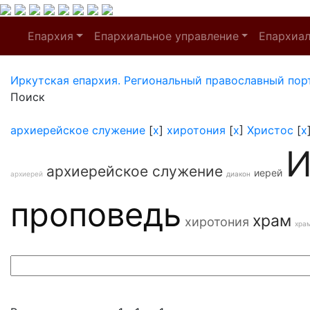
Епархия
Епархиальное управление
Епархиа
Иркутская епархия. Региональный православный пор
Поиск
архиерейское служение
[
x
]
хиротония
[
x
]
Христос
[
x
И
архиерейское служение
иерей
архиерей
диакон
проповедь
храм
хиротония
хра