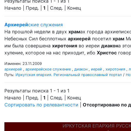
Результаты поиска 1 - 1 из 1
Начало | Пред. |
1
| След. | Конец
Архиерей
ские служения
На прошлой недели в двух
храм
ах города архиеписк
Небесных Сил бесплотных
архиерей
посетил
храм
Ми
им была совершена
хиротония
во иереи
диакон
а эт
хуление, которое на нас приходит, ибо
Христос
говор
Изменен: 23.11.2009
архиерей
,
архиерейское служение
,
диакон
,
иерей
,
хиротония
,
л
Путь:
Иркутская епархия. Региональный православный портал
/
Но
Результаты поиска 1 - 1 из 1
Начало | Пред. |
1
| След. | Конец
Сортировать по релевантности
|
Отсортировано по 
ИРКУТСКАЯ ЕПАРХИЯ РУСС