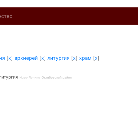
нство
ия
[
x
]
архиерей
[
x
]
литургия
[
x
]
храм
[
x
]
литургия
Ново-Ленино
Октябрьский район