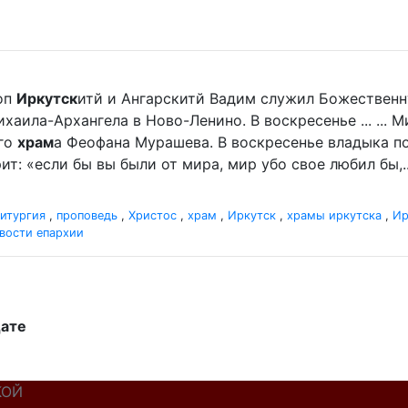
оп
Иркутск
итй и Ангарскитй Вадим служил Божественн
хаила-Архангела в Ново-Ленино. В воскресенье ... ...
ого
храм
а Феофана Мурашева. В воскресенье владыка пор
ит: «если бы вы были от мира, мир убо свое любил бы,..
итургия
,
проповедь
,
Христос
,
храм
,
Иркутск
,
храмы иркутска
,
Ир
вости епархии
дате
КОЙ