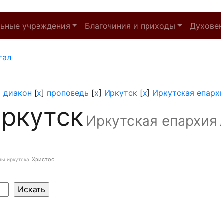
льные учреждения
Благочиния и приходы
Духове
тал
]
диакон
[
x
]
проповедь
[
x
]
Иркутск
[
x
]
Иркутская епарх
ркутск
Иркутская епархия
Христос
мы иркутска