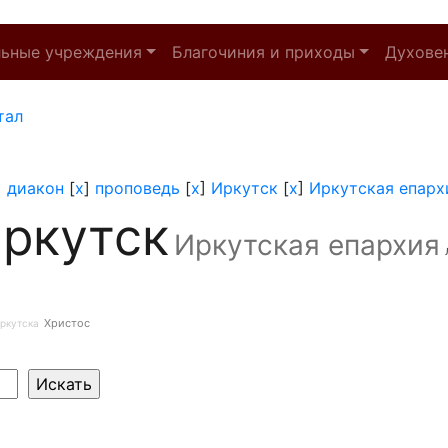
льные учреждения
Благочиния и приходы
Духове
тал
]
диакон
[
x
]
проповедь
[
x
]
Иркутск
[
x
]
Иркутская епарх
ркутск
Иркутская епархия
Христос
ркутска