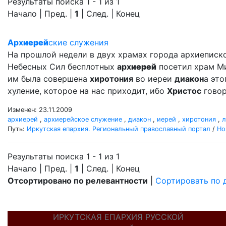
Результаты поиска 1 - 1 из 1
Начало | Пред. |
1
| След. | Конец
Арх
иерей
ские служения
На прошлой недели в двух храмах города архиеписк
Небесных Сил бесплотных
арх
иерей
посетил храм Мих
им была совершена
хиротония
во иереи
диакон
а это
хуление, которое на нас приходит, ибо
Христос
говор
Изменен: 23.11.2009
архиерей
,
архиерейское служение
,
диакон
,
иерей
,
хиротония
,
л
Путь:
Иркутская епархия. Региональный православный портал
/
Но
Результаты поиска 1 - 1 из 1
Начало | Пред. |
1
| След. | Конец
Отсортировано по релевантности
|
Сортировать по 
ИРКУТСКАЯ ЕПАРХИЯ РУССКОЙ