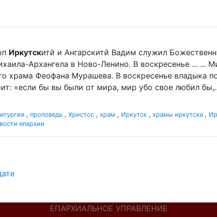
оп
Иркутск
итй и Ангарскитй Вадим служил Божественн
аила-Архангела в Ново-Ленино. В воскресенье ... ... 
го храма Феофана Мурашева. В воскресенье владыка пор
ит: «если бы вы были от мира, мир убо свое любил бы,..
итургия
,
проповедь
,
Христос
,
храм
,
Иркутск
,
храмы иркутска
,
Ир
вости епархии
дате
ЕПАРХИАЛЬНОЕ УПРАВЛЕНИЕ