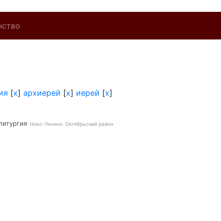
нство
ия
[
x
]
архиерей
[
x
]
иерей
[
x
]
литургия
Ново-Ленино
Октябрьский район