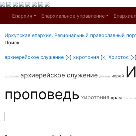
Епархия
Епархиальное управление
Епархиа
Иркутская епархия. Региональный православный пор
Поиск
архиерейское служение
[
x
]
хиротония
[
x
]
Христос
[
x
И
архиерейское служение
иерей
архиерей
диакон
проповедь
хиротония
храм
храмы и