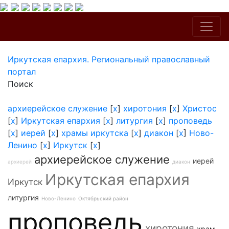
Иркутская епархия. Региональный православный
портал
Поиск
архиерейское служение
[
x
]
хиротония
[
x
]
Христос
[
x
]
Иркутская епархия
[
x
]
литургия
[
x
]
проповедь
[
x
]
иерей
[
x
]
храмы иркутска
[
x
]
диакон
[
x
]
Ново-
Ленино
[
x
]
Иркутск
[
x
]
архиерейское служение
иерей
архиерей
диакон
Иркутская епархия
Иркутск
литургия
Ново-Ленино
Октябрьский район
проповедь
хиротония
храм