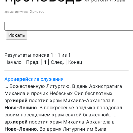
Христос
храмы иркутска
Результаты поиска 1 - 1 из 1
Начало | Пред. |
1
| След. | Конец
Арх
иерей
ские служения
... Божественную Литургию. В день Архистратига
Михаила и прочих Небесных Сил бесплотных
арх
иерей
посетил храм Михаила-Архангела в
Ново-Ленино
. В воскресенье владыка порадовал
своим посещением храм святой блаженной... ...
арх
иерей
посетил храм Михаила-Архангела в
Ново-Ленино
. Во время Литургии им была