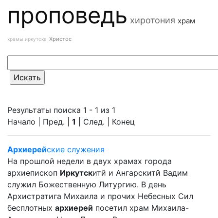
проповедь
хиротония
храм
Христос
храмы иркутска
Результаты поиска 1 - 1 из 1
Начало | Пред. |
1
| След. | Конец
Архиерей
ские служения
На прошлой недели в двух храмах города
архиепископ
Иркутск
итй и Ангарскитй Вадим
служил Божественную Литургию. В день
Архистратига Михаила и прочих Небесных Сил
бесплотных
архиерей
посетил храм Михаила-