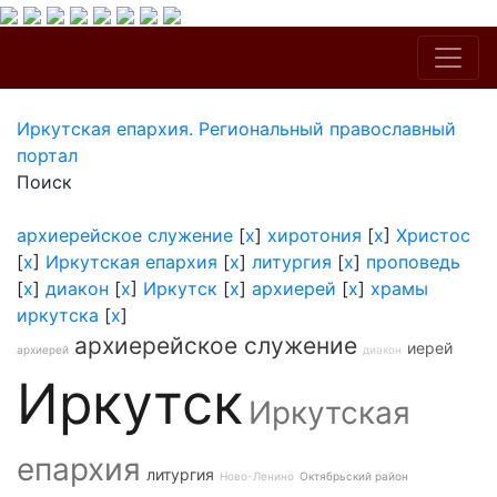
Иркутская епархия. Региональный православный
портал
Поиск
архиерейское служение
[
x
]
хиротония
[
x
]
Христос
[
x
]
Иркутская епархия
[
x
]
литургия
[
x
]
проповедь
[
x
]
диакон
[
x
]
Иркутск
[
x
]
архиерей
[
x
]
храмы
иркутска
[
x
]
архиерейское служение
иерей
архиерей
диакон
Иркутск
Иркутская
епархия
литургия
Ново-Ленино
Октябрьский район