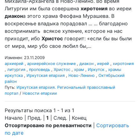
Михаила-Архангела в Ново-Ленино. Во время
Литургии им была совершена
хиротония
во иереи
диакон
а этого храма Феофана Мурашева. В
воскресенье владыка порадовал ... ... благодарно
воспринимать всякое хуление, которое на нас
приходит, ибо
Христос
говорит: «если бы вы были
от мира, мир убо свое любил бы,...
Изменен: 23.11.2009
архиерей
,
архиерейское служение
,
диакон
,
иерей
,
хиротония
,
литургия
,
проповедь
,
Христос
,
храм
,
Иркутск
,
храмы
иркутска
,
Иркутская епархия
,
Ново-Ленино
,
Октябрьский
район
Путь:
Иркутская епархия. Региональный православный
портал
/
Новости епархии
Результаты поиска 1 - 1 из 1
Начало | Пред. |
1
| След. | Конец
Отсортировано по релевантности
|
Сортировать
по дате