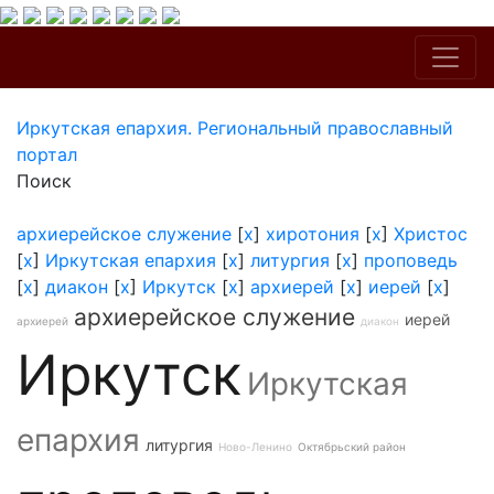
Иркутская епархия. Региональный православный
портал
Поиск
архиерейское служение
[
x
]
хиротония
[
x
]
Христос
[
x
]
Иркутская епархия
[
x
]
литургия
[
x
]
проповедь
[
x
]
диакон
[
x
]
Иркутск
[
x
]
архиерей
[
x
]
иерей
[
x
]
архиерейское служение
иерей
архиерей
диакон
Иркутск
Иркутская
епархия
литургия
Ново-Ленино
Октябрьский район