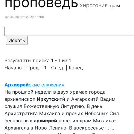
проповедь
хиротония
храм
Христос
храмы иркутска
Результаты поиска 1 - 1 из 1
Начало | Пред. |
1
| След. | Конец
Арх
иерей
ские служения
На прошлой недели в двух храмах города
архиепископ
Иркутск
итй и Ангарскитй Вадим
служил Божественную Литургию. В день
Архистратига Михаила и прочих Небесных Сил
бесплотных
арх
иерей
посетил храм Михаила-
Архангела в Ново-Ленино. В воскресенье ... ...