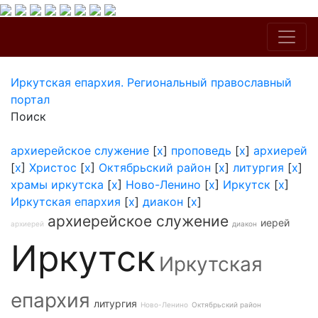
Иркутская епархия. Региональный православный
портал
Поиск
архиерейское служение
[
x
]
проповедь
[
x
]
архиерей
[
x
]
Христос
[
x
]
Октябрьский район
[
x
]
литургия
[
x
]
храмы иркутска
[
x
]
Ново-Ленино
[
x
]
Иркутск
[
x
]
Иркутская епархия
[
x
]
диакон
[
x
]
архиерейское служение
иерей
архиерей
диакон
Иркутск
Иркутская
епархия
литургия
Ново-Ленино
Октябрьский район