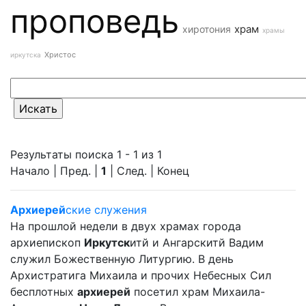
проповедь
храм
хиротония
храмы
Христос
иркутска
Результаты поиска 1 - 1 из 1
Начало | Пред. |
1
| След. | Конец
Архиерей
ские служения
На прошлой недели в двух храмах города
архиепископ
Иркутск
итй и Ангарскитй Вадим
служил Божественную Литургию. В день
Архистратига Михаила и прочих Небесных Сил
бесплотных
архиерей
посетил храм Михаила-