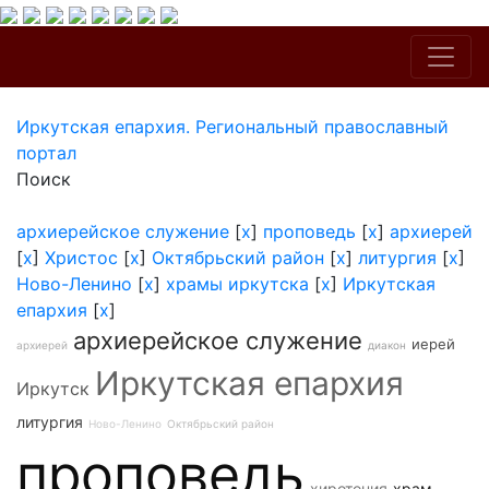
Иркутская епархия. Региональный православный
портал
Поиск
архиерейское служение
[
x
]
проповедь
[
x
]
архиерей
[
x
]
Христос
[
x
]
Октябрьский район
[
x
]
литургия
[
x
]
Ново-Ленино
[
x
]
храмы иркутска
[
x
]
Иркутская
епархия
[
x
]
архиерейское служение
иерей
архиерей
диакон
Иркутская епархия
Иркутск
литургия
Ново-Ленино
Октябрьский район
проповедь
хиротония
храм