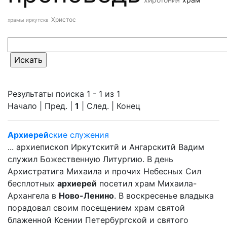
Христос
храмы иркутска
Результаты поиска 1 - 1 из 1
Начало | Пред. |
1
| След. | Конец
Архиерей
ские служения
... архиепископ Иркутскитй и Ангарскитй Вадим
служил Божественную Литургию. В день
Архистратига Михаила и прочих Небесных Сил
бесплотных
архиерей
посетил храм Михаила-
Архангела в
Ново-Ленино
. В воскресенье владыка
порадовал своим посещением храм святой
блаженной Ксении Петербургской и святого