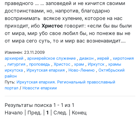
праведного ... ... заповедей и не кичится своими
достоинствами, но, напротив, благодарно
воспринимать всякое хуление, которое на нас
приходит, ибо
Христос
говорит: «если бы вы были
от мира, мир убо свое любил бы, но понеже вы не
от мира сего суть, то и мир вас возненавидит....
Изменен: 23.11.2009
архиерей
,
архиерейское служение
,
диакон
,
иерей
,
хиротония
,
литургия
,
проповедь
,
Христос
,
храм
,
Иркутск
,
храмы
иркутска
,
Иркутская епархия
,
Ново-Ленино
,
Октябрьский
район
Путь:
Иркутская епархия. Региональный православный
портал
/
Новости епархии
Результаты поиска 1 - 1 из 1
Начало | Пред. |
1
| След. | Конец