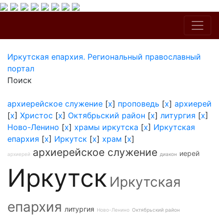
Иркутская епархия. Региональный православный
портал
Поиск
архиерейское служение
[
x
]
проповедь
[
x
]
архиерей
[
x
]
Христос
[
x
]
Октябрьский район
[
x
]
литургия
[
x
]
Ново-Ленино
[
x
]
храмы иркутска
[
x
]
Иркутская
епархия
[
x
]
Иркутск
[
x
]
храм
[
x
]
архиерейское служение
иерей
архиерей
диакон
Иркутск
Иркутская
епархия
литургия
Ново-Ленино
Октябрьский район