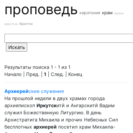
проповедь
храм
хиротония
храмы
Христос
иркутска
Результаты поиска 1 - 1 из 1
Начало | Пред. |
1
| След. | Конец
Архиерей
ские служения
На прошлой недели в двух храмах города
архиепископ
Иркутск
итй и Ангарскитй Вадим
служил Божественную Литургию. В день
Архистратига Михаила и прочих Небесных Сил
бесплотных
архиерей
посетил храм Михаила-