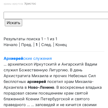
Христос
храмы иркутска
Результаты поиска 1 - 1 из 1
Начало | Пред. |
1
| След. | Конец
Арх
иерей
ские служения
... архиепископ Иркутскитй и Ангарскитй Вадим
служил Божественную Литургию. В день
Архистратига Михаила и прочих Небесных Сил
бесплотных
арх
иерей
посетил храм Михаила-
Архангела в
Ново-Ленино
. В воскресенье владыка
порадовал своим посещением храм святой
блаженной Ксении Петербургской и святого
праведного ... ... заповедей и не кичится своими