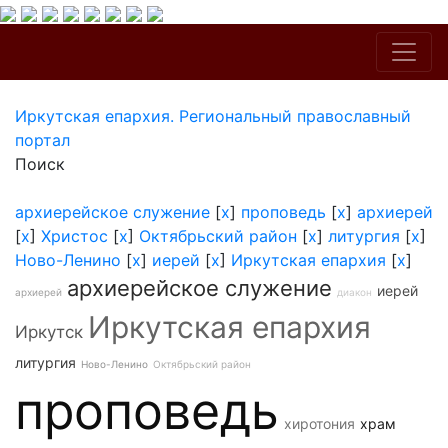
Иркутская епархия. Региональный православный
портал
Поиск
архиерейское служение
[
x
]
проповедь
[
x
]
архиерей
[
x
]
Христос
[
x
]
Октябрьский район
[
x
]
литургия
[
x
]
Ново-Ленино
[
x
]
иерей
[
x
]
Иркутская епархия
[
x
]
архиерейское служение
иерей
архиерей
диакон
Иркутская епархия
Иркутск
литургия
Ново-Ленино
Октябрьский район
проповедь
хиротония
храм