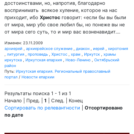
достоинствами, но, напротив, благодарно
воспринимать всякое хуление, которое на нас
приходит, ибо
Христос
говорит: «если бы вы были
от мира, мир убо свое любил бы, но понеже вы не
от мира сего суть, то и мир вас возненавидит....
Изменен: 23.11.2009
архиерей
,
архиерейское служение
,
диакон
,
иерей
,
хиротония
,
литургия
,
проповедь
,
Христос
,
храм
,
Иркутск
,
храмы
иркутска
,
Иркутская епархия
,
Ново-Ленино
,
Октябрьский
район
Путь:
Иркутская епархия. Региональный православный
портал
/
Новости епархии
Результаты поиска 1 - 1 из 1
Начало | Пред. |
1
| След. | Конец
Сортировать по релевантности
|
Отсортировано
по дате