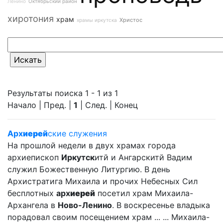
Ленино
Октябрьский район
хиротония
храм
Христос
храмы иркутска
Результаты поиска 1 - 1 из 1
Начало | Пред. |
1
| След. | Конец
Арх
иерей
ские служения
На прошлой недели в двух храмах города
архиепископ
Иркутск
итй и Ангарскитй Вадим
служил Божественную Литургию. В день
Архистратига Михаила и прочих Небесных Сил
бесплотных
арх
иерей
посетил храм Михаила-
Архангела в
Ново-Ленино
. В воскресенье владыка
порадовал своим посещением храм ... ... Михаила-