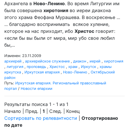
Архангела в
Ново-Ленино
. Во время Литургии им
была совершена
хиротония
во иереи диакона
этого храма Феофана Мурашева. В воскресенье ...
... благодарно воспринимать всякое хуление,
которое на нас приходит, ибо
Христос
говорит:
«если бы вы были от мира, мир убо свое любил
бы,...
Изменен: 23.11.2009
архиерей
,
архиерейское служение
,
диакон
,
иерей
,
хиротония
,
литургия
,
проповедь
,
Христос
,
храм
,
Иркутск
,
храмы
иркутска
,
Иркутская епархия
,
Ново-Ленино
,
Октябрьский
район
Путь:
Иркутская епархия. Региональный православный
портал
/
Новости епархии
Результаты поиска 1 - 1 из 1
Начало | Пред. |
1
| След. | Конец
Сортировать по релевантности
|
Отсортировано
по дате