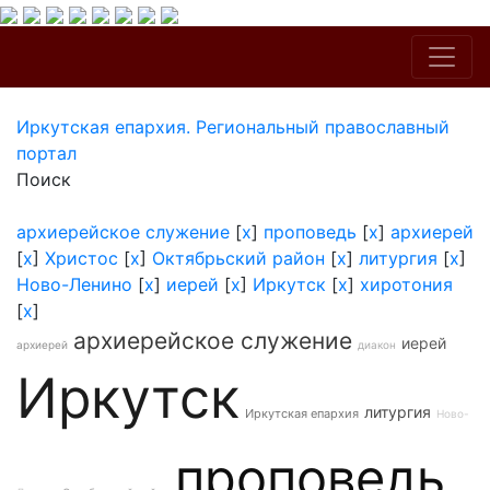
Иркутская епархия. Региональный православный
портал
Поиск
архиерейское служение
[
x
]
проповедь
[
x
]
архиерей
[
x
]
Христос
[
x
]
Октябрьский район
[
x
]
литургия
[
x
]
Ново-Ленино
[
x
]
иерей
[
x
]
Иркутск
[
x
]
хиротония
[
x
]
архиерейское служение
иерей
архиерей
диакон
Иркутск
литургия
Иркутская епархия
Ново-
проповедь