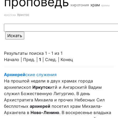
проповедь
храм
хиротония
храмы
Христос
иркутска
Результаты поиска 1 - 1 из 1
Начало | Пред. |
1
| След. | Конец
Архиерей
ские служения
На прошлой недели в двух храмах города
архиепископ
Иркутск
итй и Ангарскитй Вадим
служил Божественную Литургию. В день
Архистратига Михаила и прочих Небесных Сил
бесплотных
архиерей
посетил храм Михаила-
Архангела в
Ново-Ленино
. В воскресенье владыка