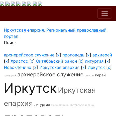
Иркутская епархия. Региональный православный
портал
Поиск
архиерейское служение
[
x
]
проповедь
[
x
]
архиерей
[
x
]
Христос
[
x
]
Октябрьский район
[
x
]
литургия
[
x
]
Ново-Ленино
[
x
]
Иркутская епархия
[
x
]
Иркутск
[
x
]
архиерейское служение
иерей
архиерей
диакон
Иркутск
Иркутская
епархия
литургия
Ново-Ленино
Октябрьский район