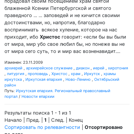
порадовал своим посещением храм святой
блаженной Ксении Петербургской и святого
праведного ... ... заповедей и не кичится своими
достоинствами, но, напротив, благодарно
воспринимать всякое хуление, которое на нас
приходит, ибо
Христос
говорит: «если бы вы были
от мира, мир убо свое любил бы, но понеже вы не
от мира сего суть, то и мир вас возненавидит....
Изменен: 23.11.2009
архиерей
,
архиерейское служение
,
диакон
,
иерей
,
хиротония
,
литургия
,
проповедь
,
Христос
,
храм
,
Иркутск
,
храмы
иркутска
,
Иркутская епархия
,
Ново-Ленино
,
Октябрьский
район
Путь:
Иркутская епархия. Региональный православный
портал
/
Новости епархии
Результаты поиска 1 - 1 из 1
Начало | Пред. |
1
| След. | Конец
Сортировать по релевантности
|
Отсортировано