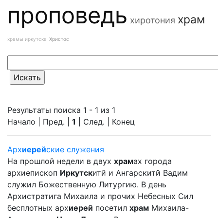
проповедь
храм
хиротония
храмы иркутска
Христос
Результаты поиска 1 - 1 из 1
Начало | Пред. |
1
| След. | Конец
Арх
иерей
ские служения
На прошлой недели в двух
храм
ах города
архиепископ
Иркутск
итй и Ангарскитй Вадим
служил Божественную Литургию. В день
Архистратига Михаила и прочих Небесных Сил
бесплотных арх
иерей
посетил
храм
Михаила-