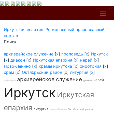
Иркутская епархия. Региональный православный
портал
Поиск
архиерейское служение
[
x
]
проповедь
[
x
]
Иркутск
[
x
]
диакон
[
x
]
Иркутская епархия
[
x
]
иерей
[
x
]
Ново-Ленино
[
x
]
храмы иркутска
[
x
]
хиротония
[
x
]
храм
[
x
]
Октябрьский район
[
x
]
литургия
[
x
]
архиерейское служение
иерей
архиерей
диакон
Иркутск
Иркутская
епархия
литургия
Ново-Ленино
Октябрьский район