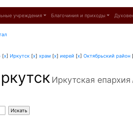
льные учреждения
Благочиния и приходы
Духове
тал
о
[
x
]
Иркутск
[
x
]
храм
[
x
]
иерей
[
x
]
Октябрьский район
ркутск
Иркутская епархия