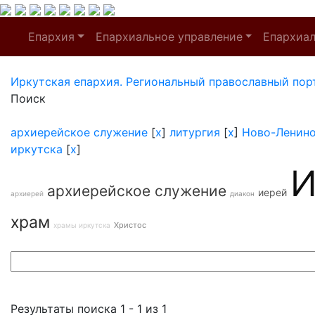
Епархия
Епархиальное управление
Епархиа
Иркутская епархия. Региональный православный пор
Поиск
архиерейское служение
[
x
]
литургия
[
x
]
Ново-Ленин
иркутска
[
x
]
И
архиерейское служение
иерей
архиерей
диакон
храм
Христос
храмы иркутска
Результаты поиска 1 - 1 из 1