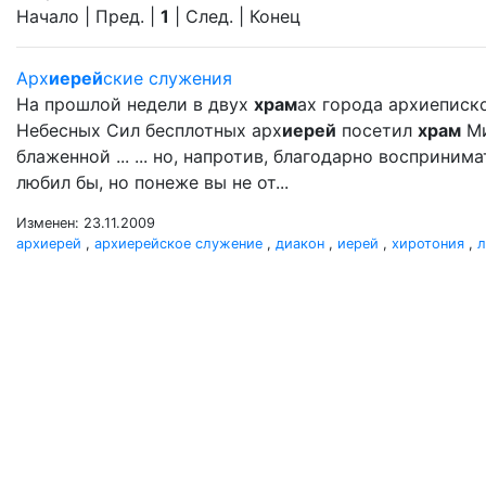
Начало | Пред. |
1
| След. | Конец
Арх
иерей
ские служения
На прошлой недели в двух
храм
ах города архиеписк
Небесных Сил бесплотных арх
иерей
посетил
храм
Ми
блаженной ... ... но, напротив, благодарно восприни
любил бы, но понеже вы не от...
Изменен: 23.11.2009
архиерей
,
архиерейское служение
,
диакон
,
иерей
,
хиротония
,
л