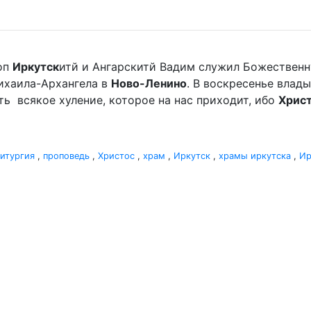
оп
Иркутск
итй и Ангарскитй Вадим служил Божественн
хаила-Архангела в
Ново-Ленино
. В воскресенье вла
мать всякое хуление, которое на нас приходит, ибо
Хрис
итургия
,
проповедь
,
Христос
,
храм
,
Иркутск
,
храмы иркутска
,
Ир