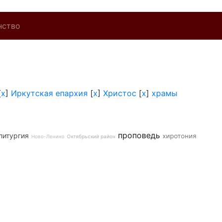
нство
[
x
]
Иркутская епархия
[
x
]
Христос
[
x
]
храмы
проповедь
литургия
хиротония
Ново-Ленино
Октябрьский район