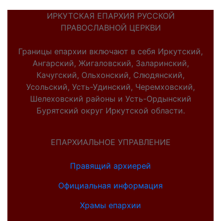
ИРКУТСКАЯ ЕПАРХИЯ РУССКОЙ
ПРАВОСЛАВНОЙ ЦЕРКВИ
Границы епархии включают в себя Иркутский,
Ангарский, Жигаловский, Заларинский,
Качугский, Ольхонский, Слюдянский,
Усольский, Усть-Удинский, Черемховский,
Шелеховский районы и Усть-Ордынский
Бурятский округ Иркутской области.
ЕПАРХИАЛЬНОЕ УПРАВЛЕНИЕ
Правящий архиерей
Официальная информация
Храмы епархии