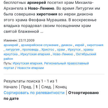
бесплотных
архиерей
посетил храм Михаила-
Архангела в
Ново-Ленино
. Во время Литургии им
была совершена
хиротония
во иереи диакона
этого храма Феофана Мурашева. В воскресенье
владыка порадовал своим посещением храм
святой блаженной ...
Изменен: 23.11.2009
архиерей
,
архиерейское служение
,
диакон
,
иерей
,
хиротония
,
литургия
,
проповедь
,
Христос
,
храм
,
Иркутск
,
храмы
иркутска
,
Иркутская епархия
,
Ново-Ленино
,
Октябрьский
район
Путь:
Иркутская епархия. Региональный православный
портал
/
Новости епархии
Результаты поиска 1 - 1 из 1
Начало | Пред. |
1
| След. | Конец
Сортировать по релевантности
|
Отсортировано
по дате