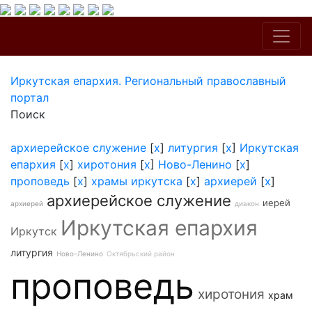
Иркутская епархия. Региональный православный
портал
Поиск
архиерейское служение
[
x
]
литургия
[
x
]
Иркутская
епархия
[
x
]
хиротония
[
x
]
Ново-Ленино
[
x
]
проповедь
[
x
]
храмы иркутска
[
x
]
архиерей
[
x
]
архиерейское служение
иерей
архиерей
диакон
Иркутская епархия
Иркутск
литургия
Ново-Ленино
Октябрьский район
проповедь
хиротония
храм