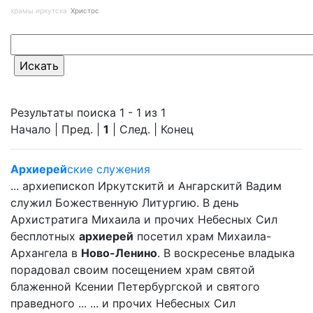
храмы иркутска
Христос
Результаты поиска 1 - 1 из 1
Начало | Пред. |
1
| След. | Конец
Архиерей
ские служения
... архиепископ Иркутскитй и Ангарскитй Вадим
служил Божественную Литургию. В день
Архистратига Михаила и прочих Небесных Сил
бесплотных
архиерей
посетил храм Михаила-
Архангела в
Ново-Ленино
. В воскресенье владыка
порадовал своим посещением храм святой
блаженной Ксении Петербургской и святого
праведного ... ... и прочих Небесных Сил