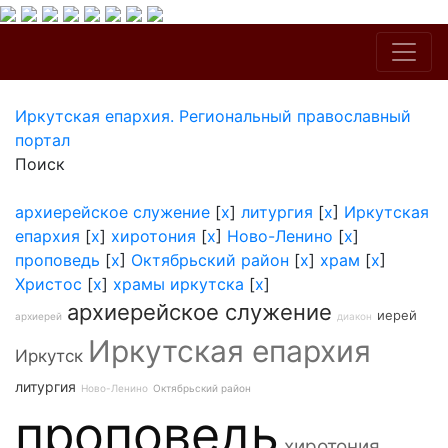
Иркутская епархия. Региональный православный
портал
Поиск
архиерейское служение
[
x
]
литургия
[
x
]
Иркутская
епархия
[
x
]
хиротония
[
x
]
Ново-Ленино
[
x
]
проповедь
[
x
]
Октябрьский район
[
x
]
храм
[
x
]
Христос
[
x
]
храмы иркутска
[
x
]
архиерейское служение
иерей
архиерей
диакон
Иркутская епархия
Иркутск
литургия
Ново-Ленино
Октябрьский район
проповедь
хиротония