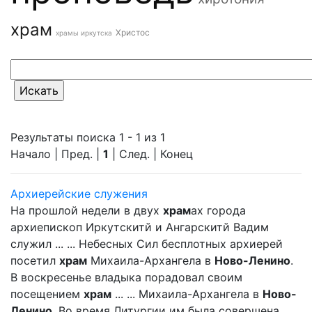
храм
Христос
храмы иркутска
Результаты поиска 1 - 1 из 1
Начало | Пред. |
1
| След. | Конец
Архиерейские служения
На прошлой недели в двух
храм
ах города
архиепископ Иркутскитй и Ангарскитй Вадим
служил ... ... Небесных Сил бесплотных архиерей
посетил
храм
Михаила-Архангела в
Ново-Ленино
.
В воскресенье владыка порадовал своим
посещением
храм
... ... Михаила-Архангела в
Ново-
Ленино
. Во время Литургии им была совершена