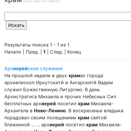
храмы иркутска
Христос
Результаты поиска 1 - 1 из 1
Начало | Пред. |
1
| След. | Конец
Арх
иерей
ские служения
На прошлой недели в двух
храм
ах города
архиепископ Иркутскитй и Ангарскитй Вадим
служил Божественную Литургию. В день
Архистратига Михаила и прочих Небесных Сил
бесплотных арх
иерей
посетил
храм
Михаила-
Архангела в
Ново-Ленино
. В воскресенье владыка
порадовал своим посещением
храм
святой
блаженной ... ... арх
иерей
посетил
храм
Михаила-