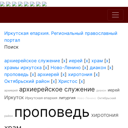
Иркутская епархия. Региональный православный
портал
Поиск
архиерейское служение
[
x
]
иерей
[
x
]
храм
[
x
]
храмы иркутска
[
x
]
Ново-Ленино
[
x
]
диакон
[
x
]
проповедь
[
x
]
архиерей
[
x
]
хиротония
[
x
]
Октябрьский район
[
x
]
Христос
[
x
]
архиерейское служение
иерей
архиерей
диакон
Иркутск
литургия
Иркутская епархия
Ново-Ленино
Октябрьский
проповедь
хиротония
район
храм