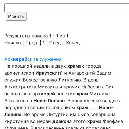
Результаты поиска 1 - 1 из 1
Начало | Пред. |
1
| След. | Конец
Арх
иерей
ские служения
На прошлой недели в двух
храм
ах города
архиепископ
Иркутск
итй и Ангарскитй Вадим
служил Божественную Литургию. В день
Архистратига Михаила и прочих Небесных Сил
бесплотных арх
иерей
посетил
храм
Михаила-
Архангела в
Ново-Ленино
. В воскресенье владыка
порадовал своим посещением
храм
... ...
Ново-
Ленино
. Во время Литургии им была совершена
хиротония во иереи
диакон
а этого
храм
а Феофана
Мурашева. В воскресенье владыка порадовал ... ...