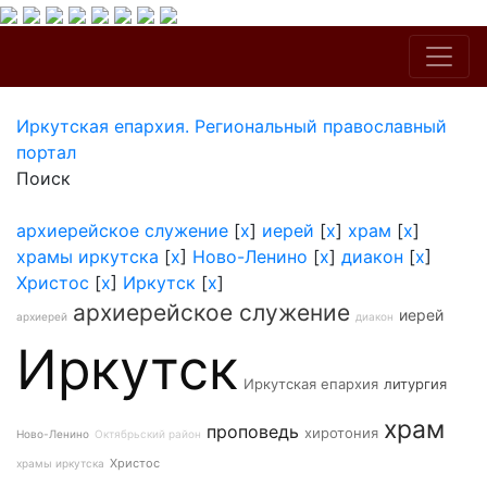
Иркутская епархия. Региональный православный
портал
Поиск
архиерейское служение
[
x
]
иерей
[
x
]
храм
[
x
]
храмы иркутска
[
x
]
Ново-Ленино
[
x
]
диакон
[
x
]
Христос
[
x
]
Иркутск
[
x
]
архиерейское служение
иерей
архиерей
диакон
Иркутск
Иркутская епархия
литургия
храм
проповедь
хиротония
Ново-Ленино
Октябрьский район
Христос
храмы иркутска