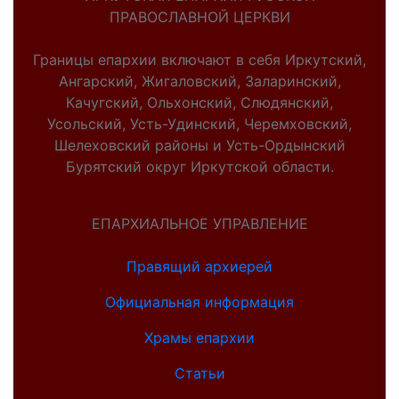
ПРАВОСЛАВНОЙ ЦЕРКВИ
Границы епархии включают в себя Иркутский,
Ангарский, Жигаловский, Заларинский,
Качугский, Ольхонский, Слюдянский,
Усольский, Усть-Удинский, Черемховский,
Шелеховский районы и Усть-Ордынский
Бурятский округ Иркутской области.
ЕПАРХИАЛЬНОЕ УПРАВЛЕНИЕ
Правящий архиерей
Официальная информация
Храмы епархии
Статьи