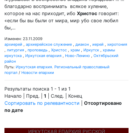
благодарно воспринимать всякое хуление,
которое на нас приходит, ибо
Христос
говорит:
«если бы вы были от мира, мир убо свое любил
бы,...
Изменен: 23.11.2009
архиерей
,
архиерейское служение
,
диакон
,
иерей
,
хиротония
,
литургия
,
проповедь
,
Христос
,
храм
,
Иркутск
,
храмы
иркутска
,
Иркутская епархия
,
Ново-Ленино
,
Октябрьский
район
Путь:
Иркутская епархия. Региональный православный
портал
/
Новости епархии
Результаты поиска 1 - 1 из 1
Начало | Пред. |
1
| След. | Конец
Сортировать по релевантности
|
Отсортировано
по дате
ИРКУТСКАЯ ЕПАРХИЯ РУССКОЙ