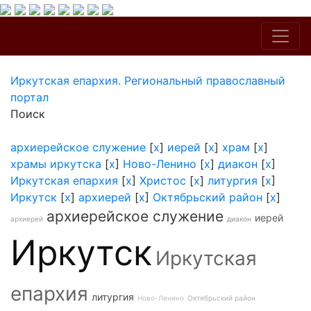
Иркутская епархия. Региональный православный
портал
Поиск
архиерейское служение
[
x
]
иерей
[
x
]
храм
[
x
]
храмы иркутска
[
x
]
Ново-Ленино
[
x
]
диакон
[
x
]
Иркутская епархия
[
x
]
Христос
[
x
]
литургия
[
x
]
Иркутск
[
x
]
архиерей
[
x
]
Октябрьский район
[
x
]
архиерейское служение
иерей
архиерей
диакон
Иркутск
Иркутская
епархия
литургия
Ново-Ленино
Октябрьский район