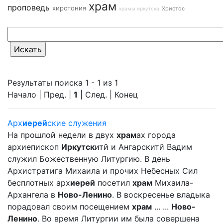
храм
проповедь
хиротония
Христос
храмы иркутска
Результаты поиска 1 - 1 из 1
Начало | Пред. |
1
| След. | Конец
Арх
иерей
ские служения
На прошлой недели в двух
храм
ах города
архиепископ
Иркутск
итй и Ангарскитй Вадим
служил Божественную Литургию. В день
Архистратига Михаила и прочих Небесных Сил
бесплотных арх
иерей
посетил
храм
Михаила-
Архангела в
Ново-Ленино
. В воскресенье владыка
порадовал своим посещением
храм
... ...
Ново-
Ленино
. Во время Литургии им была совершена