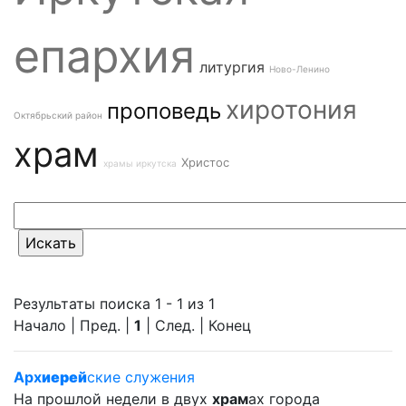
епархия
литургия
Ново-Ленино
хиротония
проповедь
Октябрьский район
храм
Христос
храмы иркутска
Результаты поиска 1 - 1 из 1
Начало | Пред. |
1
| След. | Конец
Арх
иерей
ские служения
На прошлой недели в двух
храм
ах города