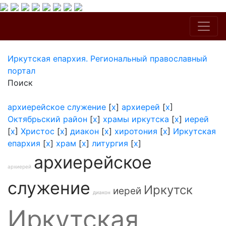
Иркутская епархия. Региональный православный
портал
Поиск
архиерейское служение
[
x
]
архиерей
[
x
]
Октябрьский район
[
x
]
храмы иркутска
[
x
]
иерей
[
x
]
Христос
[
x
]
диакон
[
x
]
хиротония
[
x
]
Иркутская
епархия
[
x
]
храм
[
x
]
литургия
[
x
]
архиерейское
архиерей
служение
Иркутск
иерей
диакон
Иркутская