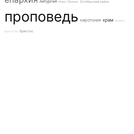
литургия
Ново-Ленино
Октябрьский район
проповедь
храм
хиротония
храмы
Христос
иркутска