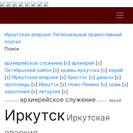
Иркутская епархия. Региональный православный
портал
Поиск
архиерейское служение
[
x
]
архиерей
[
x
]
Октябрьский район
[
x
]
храмы иркутска
[
x
]
иерей
[
x
]
Иркутская епархия
[
x
]
Христос
[
x
]
диакон
[
x
]
проповедь
[
x
]
Иркутск
[
x
]
Ново-Ленино
[
x
]
храм
[
x
]
хиротония
[
x
]
литургия
[
x
]
архиерейское служение
иерей
архиерей
диакон
Иркутск
Иркутская
епархия