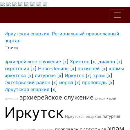
Иркутская епархия. Региональный православный
портал
Поиск
архиерейское служение
[
x
]
Христос
[
x
]
диакон
[
x
]
хиротония
[
x
]
Ново-Ленино
[
x
]
архиерей
[
x
]
храмы
иркутска
[
x
]
литургия
[
x
]
Иркутск
[
x
]
храм
[
x
]
Октябрьский район
[
x
]
иерей
[
x
]
проповедь
[
x
]
Иркутская епархия
[
x
]
архиерейское служение
иерей
архиерей
диакон
Иркутск
литургия
Иркутская епархия
храм
хиротония
проповедь
Ново-Ленино
Октябрьский район