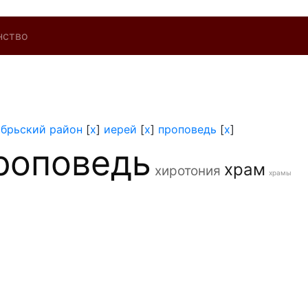
нство
брьский район
[
x
]
иерей
[
x
]
проповедь
[
x
]
роповедь
храм
хиротония
храмы