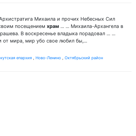
нь Архистратига Михаила и прочих Небесных Сил
л своим посещением
храм
... ... Михаила-Архангела в
ашева. В воскресенье владыка порадовал ... ...
 от мира, мир убо свое любил бы,...
кутская епархия
,
Ново-Ленино
,
Октябрьский район