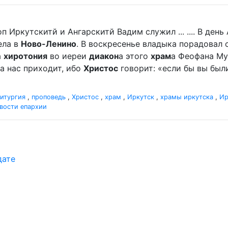
п Иркутскитй и Ангарскитй Вадим служил ... .... В де
ела в
Ново-Ленино
. В воскресенье владыка порадова
а
хиротония
во иереи
диакон
а этого
храм
а Феофана Мур
а нас приходит, ибо
Христос
говорит: «если бы вы были
итургия
,
проповедь
,
Христос
,
храм
,
Иркутск
,
храмы иркутска
,
Ир
вости епархии
дате