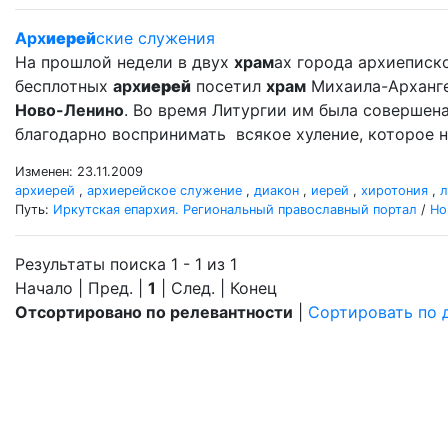
Арх
иерей
ские служения
На прошлой недели в двух
храм
ах города архиеписко
бесплотных
арх
иерей
посетил
храм
Михаила-Арханг
Ново-Ленино
. Во время Литургии им была совершен
благодарно воспринимать всякое хуление, которое н
Изменен: 23.11.2009
архиерей
,
архиерейское служение
,
диакон
,
иерей
,
хиротония
,
л
Путь:
Иркутская епархия. Региональный православный портал
/
Но
Результаты поиска 1 - 1 из 1
Начало | Пред. |
1
| След. | Конец
Отсортировано по релевантности
|
Сортировать по 