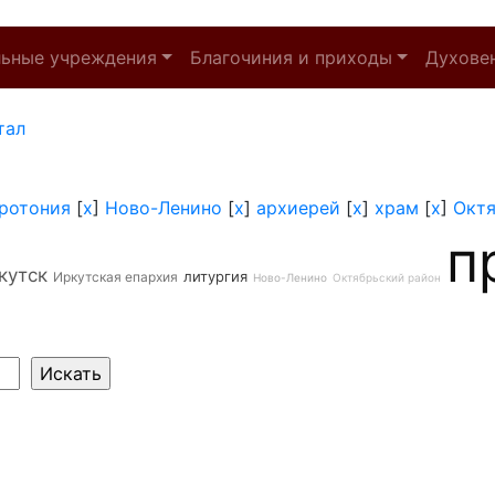
льные учреждения
Благочиния и приходы
Духове
тал
ротония
[
x
]
Ново-Ленино
[
x
]
архиерей
[
x
]
храм
[
x
]
Октя
п
кутск
литургия
Иркутская епархия
Ново-Ленино
Октябрьский район