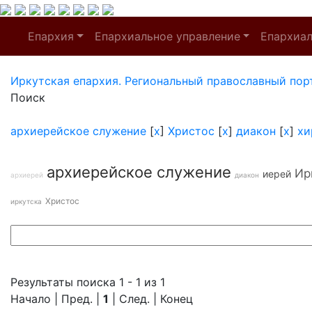
Епархия
Епархиальное управление
Епархиа
Иркутская епархия. Региональный православный пор
Поиск
архиерейское служение
[
x
]
Христос
[
x
]
диакон
[
x
]
хи
архиерейское служение
Ир
иерей
архиерей
диакон
Христос
иркутска
Результаты поиска 1 - 1 из 1
Начало | Пред. |
1
| След. | Конец