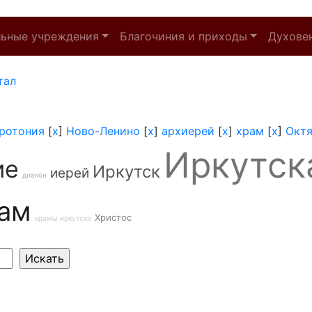
льные учреждения
Благочиния и приходы
Духове
тал
ротония
[
x
]
Ново-Ленино
[
x
]
архиерей
[
x
]
храм
[
x
]
Октя
Иркутск
ие
Иркутск
иерей
диакон
ам
Христос
храмы иркутска