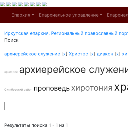
Епархия
Епархиальное управление
Епархиа
Иркутская епархия. Региональный православный пор
Поиск
архиерейское служение
[
x
]
Христос
[
x
]
диакон
[
x
]
хи
архиерейское служен
архиерей
хр
хиротония
проповедь
Октябрьский район
Результаты поиска 1 - 1 из 1