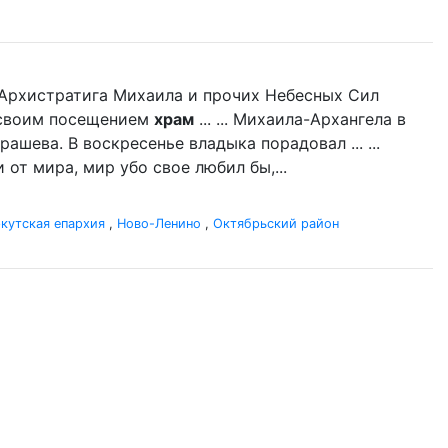
нь Архистратига Михаила и прочих Небесных Сил
л своим посещением
храм
... ... Михаила-Архангела в
ашева. В воскресенье владыка порадовал ... ...
 от мира, мир убо свое любил бы,...
кутская епархия
,
Ново-Ленино
,
Октябрьский район