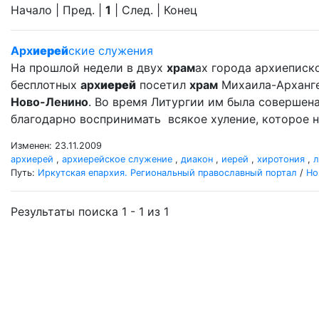
Начало | Пред. |
1
| След. | Конец
Арх
иерей
ские служения
На прошлой недели в двух
храм
ах города архиеписко
бесплотных
арх
иерей
посетил
храм
Михаила-Арханг
Ново-Ленино
. Во время Литургии им была совершен
благодарно воспринимать всякое хуление, которое н
Изменен: 23.11.2009
архиерей
,
архиерейское служение
,
диакон
,
иерей
,
хиротония
,
л
Путь:
Иркутская епархия. Региональный православный портал
/
Но
Результаты поиска 1 - 1 из 1