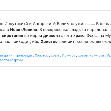
п Иркутскитй и Ангарскитй Вадим служил ... .... В де
ела в
Ново-Ленино
. В воскресенье владыка порадова
а
хиротония
во иереи
диакон
а этого
храм
а Феофана Мур
а нас приходит, ибо
Христос
говорит: «если бы вы были
итургия
,
проповедь
,
Христос
,
храм
,
Иркутск
,
храмы иркутска
,
Ир
вости епархии