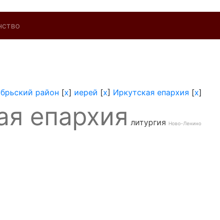
нство
брьский район
[
x
]
иерей
[
x
]
Иркутская епархия
[
x
]
ая епархия
литургия
Ново-Ленино