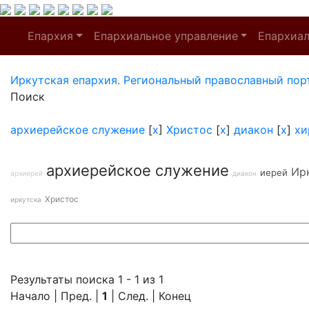
Епархия
Епархиальное управление
Епархиа
Иркутская епархия. Региональный православный пор
Поиск
архиерейское служение
[
x
]
Христос
[
x
]
диакон
[
x
]
хи
архиерейское служение
Ир
иерей
архиерей
диакон
Христос
иркутска
Результаты поиска 1 - 1 из 1
Начало | Пред. |
1
| След. | Конец