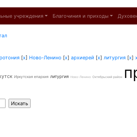
льные учреждения
Благочиния и приходы
Духове
тал
ротония
[
x
]
Ново-Ленино
[
x
]
архиерей
[
x
]
литургия
[
x
]
п
кутск
литургия
Иркутская епархия
Ново-Ленино
Октябрьский район