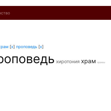
нство
храм
[
x
]
проповедь
[
x
]
роповедь
храм
хиротония
храмы