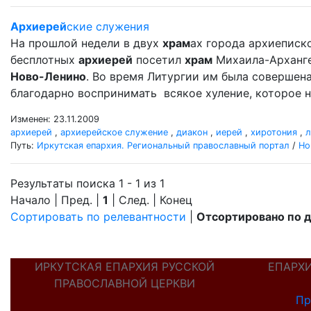
Архиерей
ские служения
На прошлой недели в двух
храм
ах города архиеписко
бесплотных
архиерей
посетил
храм
Михаила-Арханг
Ново-Ленино
. Во время Литургии им была совершен
благодарно воспринимать всякое хуление, которое н
Изменен: 23.11.2009
архиерей
,
архиерейское служение
,
диакон
,
иерей
,
хиротония
,
л
Путь:
Иркутская епархия. Региональный православный портал
/
Но
Результаты поиска 1 - 1 из 1
Начало | Пред. |
1
| След. | Конец
Сортировать по релевантности
|
Отсортировано по 
ИРКУТСКАЯ ЕПАРХИЯ РУССКОЙ
ЕПАРХ
ПРАВОСЛАВНОЙ ЦЕРКВИ
Пр