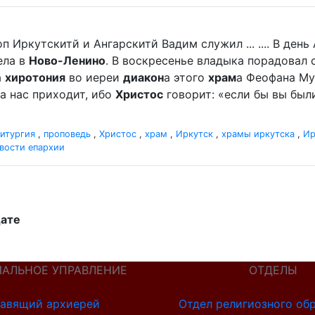
п Иркутскитй и Ангарскитй Вадим служил ... .... В де
ела в
Ново-Ленино
. В воскресенье владыка порадова
а
хиротония
во иереи
диакон
а этого
храм
а Феофана Мур
а нас приходит, ибо
Христос
говорит: «если бы вы были
итургия
,
проповедь
,
Христос
,
храм
,
Иркутск
,
храмы иркутска
,
Ир
вости епархии
дате
ИАЛЬНОЕ УПРАВЛЕНИЕ
ОТДЕЛЫ
авящий архиерей
Отдел религиозного об