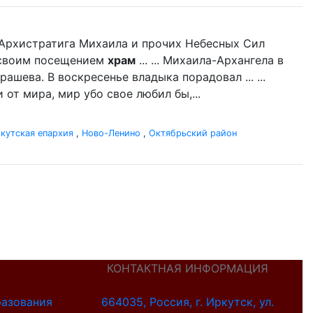
нь Архистратига Михаила и прочих Небесных Сил
л своим посещением
храм
... ... Михаила-Архангела в
ашева. В воскресенье владыка порадовал ... ...
 от мира, мир убо свое любил бы,...
кутская епархия
,
Ново-Ленино
,
Октябрьский район
КОНТАКТНАЯ ИНФОРМАЦИЯ
разования
664035, Россия, г. Иркутск, ул.