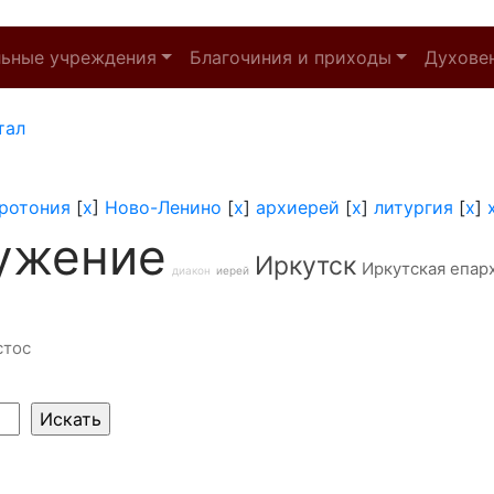
льные учреждения
Благочиния и приходы
Духове
тал
ротония
[
x
]
Ново-Ленино
[
x
]
архиерей
[
x
]
литургия
[
x
]
ужение
Иркутск
Иркутская епар
диакон
иерей
стос