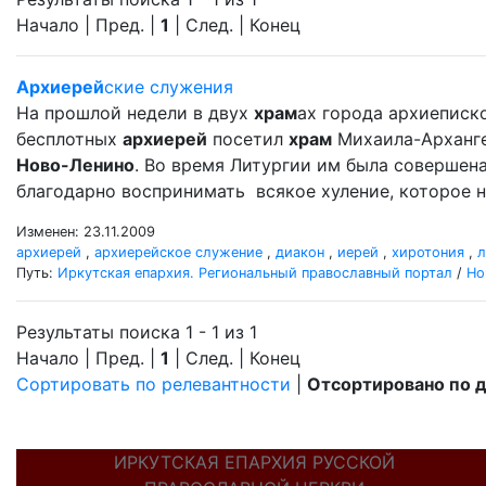
Начало | Пред. |
1
| След. | Конец
Архиерей
ские служения
На прошлой недели в двух
храм
ах города архиеписко
бесплотных
архиерей
посетил
храм
Михаила-Арханг
Ново-Ленино
. Во время Литургии им была совершен
благодарно воспринимать всякое хуление, которое н
Изменен: 23.11.2009
архиерей
,
архиерейское служение
,
диакон
,
иерей
,
хиротония
,
л
Путь:
Иркутская епархия. Региональный православный портал
/
Но
Результаты поиска 1 - 1 из 1
Начало | Пред. |
1
| След. | Конец
Сортировать по релевантности
|
Отсортировано по 
ИРКУТСКАЯ ЕПАРХИЯ РУССКОЙ