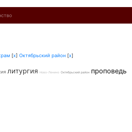
нство
храм
[
x
]
Октябрьский район
[
x
]
литургия
проповедь
хия
Ново-Ленино
Октябрьский район