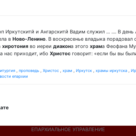
п Иркутскитй и Ангарскитй Вадим служил ... .... В де
ела в
Ново-Ленино
. В воскресенье владыка порадова
а
хиротония
во иереи
диакон
а этого
храм
а Феофана Мур
а нас приходит, ибо
Христос
говорит: «если бы вы были
итургия
,
проповедь
,
Христос
,
храм
,
Иркутск
,
храмы иркутска
,
Ир
вости епархии
дате
ЕПАРХИАЛЬНОЕ УПРАВЛЕНИЕ