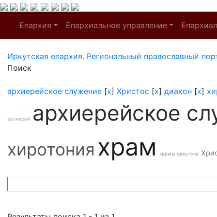
Епархия
Епархиальное управление
Епархиа
Иркутская епархия. Региональный православный пор
Поиск
архиерейское служение
[
x
]
Христос
[
x
]
диакон
[
x
]
хи
архиерейское сл
архиерей
храм
хиротония
Хри
храмы иркутска
Результаты поиска 1 - 1 из 1