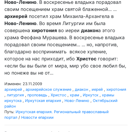
Ново-Ленино
. В воскресенье владыка порадовал
своим посещением храм святой блаженной... ...
архиерей
посетил храм Михаила-Архангела в
Ново-Ленино
. Во время Литургии им была
совершена
хиротония
во иереи
диакон
а этого
храма Феофана Мурашева. В воскресенье владыка
порадовал своим посещением... ... но, напротив,
благодарно воспринимать всякое хуление,
которое на нас приходит, ибо
Христос
говорит:
«если бы вы были от мира, мир убо свое любил бы,
но понеже вы не от...
Изменен: 23.11.2009
архиерей
,
архиерейское служение
,
диакон
,
иерей
,
хиротония
,
литургия
,
проповедь
,
Христос
,
храм
,
Иркутск
,
храмы
иркутска
,
Иркутская епархия
,
Ново-Ленино
,
Октябрьский
район
Путь:
Иркутская епархия. Региональный православный
портал
/
Новости епархии