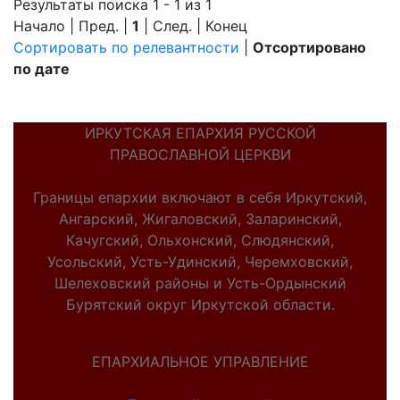
Результаты поиска 1 - 1 из 1
Начало | Пред. |
1
| След. | Конец
Сортировать по релевантности
|
Отсортировано
по дате
ИРКУТСКАЯ ЕПАРХИЯ РУССКОЙ
ПРАВОСЛАВНОЙ ЦЕРКВИ
Границы епархии включают в себя Иркутский,
Ангарский, Жигаловский, Заларинский,
Качугский, Ольхонский, Слюдянский,
Усольский, Усть-Удинский, Черемховский,
Шелеховский районы и Усть-Ордынский
Бурятский округ Иркутской области.
ЕПАРХИАЛЬНОЕ УПРАВЛЕНИЕ