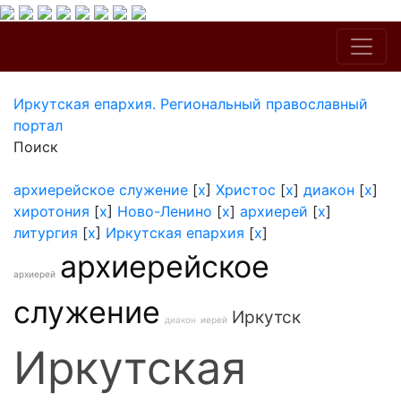
Иркутская епархия. Региональный православный
портал
Поиск
архиерейское служение
[
x
]
Христос
[
x
]
диакон
[
x
]
хиротония
[
x
]
Ново-Ленино
[
x
]
архиерей
[
x
]
литургия
[
x
]
Иркутская епархия
[
x
]
архиерейское
архиерей
служение
Иркутск
диакон
иерей
Иркутская