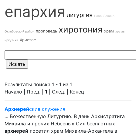
епархия
литургия
Ново-Ленино
хиротония
проповедь
храм
Октябрьский район
храмы
Христос
иркутска
Результаты поиска 1 - 1 из 1
Начало | Пред. |
1
| След. | Конец
Архиерей
ские служения
... Божественную Литургию. В день Архистратига
Михаила и прочих Небесных Сил бесплотных
архиерей
посетил храм Михаила-Архангела в