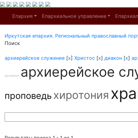
Епархия
Епархиальное управление
Епархиа
Иркутская епархия. Региональный православный пор
Поиск
архиерейское служение
[
x
]
Христос
[
x
]
диакон
[
x
]
ар
архиерейское сл
архиерей
хр
хиротония
проповедь
Результаты поиска 1 - 1 из 1