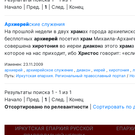
Начало | Пред. |
1
| След. | Конец
Арх
иерей
ские служения
На прошлой недели в двух
храм
ах города архиеписко
бесплотных
арх
иерей
посетил
храм
Михаила-Архангел
совершена
хиротония
во иереи
диакон
а этого
храм
а
которое на нас приходит, ибо
Христос
говорит: «если
Изменен: 23.11.2009
архиерей
,
архиерейское служение
,
диакон
,
иерей
,
хиротония
,
л
Путь:
Иркутская епархия. Региональный православный портал
/
Но
Результаты поиска 1 - 1 из 1
Начало | Пред. |
1
| След. | Конец
Отсортировано по релевантности
|
Сортировать по 
ИРКУТСКАЯ ЕПАРХИЯ РУССКОЙ
ЕПАРХ