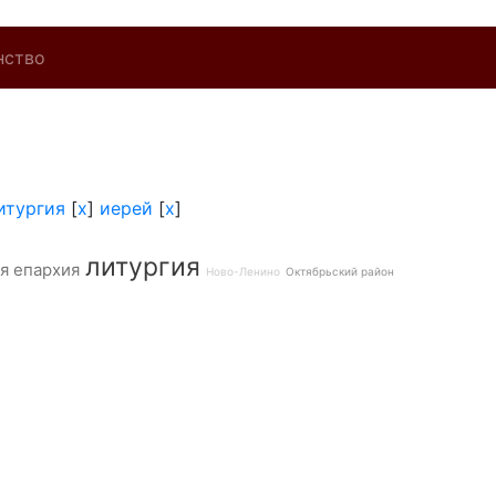
нство
итургия
[
x
]
иерей
[
x
]
литургия
я епархия
Ново-Ленино
Октябрьский район