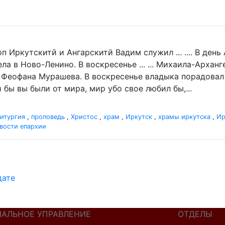
п Иркутскитй и Ангарскитй Вадим служил ... .... В де
а в Ново-Ленино. В воскресенье ... ... Михаила-Архан
 Феофана Мурашева. В воскресенье владыка порадовал .
 бы вы были от мира, мир убо свое любил бы,...
итургия
,
проповедь
,
Христос
,
храм
,
Иркутск
,
храмы иркутска
,
Ир
вости епархии
дате
ИАЛЬНОЕ УПРАВЛЕНИЕ
ОТДЕЛЫ