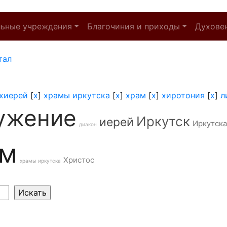
льные учреждения
Благочиния и приходы
Духове
тал
хиерей
[
x
]
храмы иркутска
[
x
]
храм
[
x
]
хиротония
[
x
]
л
ужение
Иркутск
иерей
Иркутска
диакон
ам
Христос
храмы иркутска