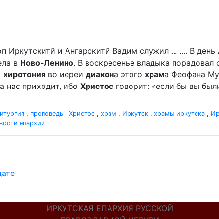
п Иркутскитй и Ангарскитй Вадим служил ... .... В де
ела в
Ново-Ленино
. В воскресенье владыка порадова
а
хиротония
во иереи
диакон
а этого
храм
а Феофана Мур
а нас приходит, ибо
Христос
говорит: «если бы вы были
итургия
,
проповедь
,
Христос
,
храм
,
Иркутск
,
храмы иркутска
,
Ир
вости епархии
дате
ИРКУТСКАЯ ЕПАРХИЯ РУССКОЙ