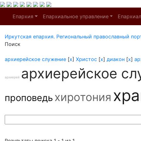
Епархия
Епархиальное управление
Епархиа
Иркутская епархия. Региональный православный пор
Поиск
архиерейское служение
[
x
]
Христос
[
x
]
диакон
[
x
]
ар
архиерейское сл
архиерей
хр
хиротония
проповедь
Результаты поиска 1 - 1 из 1