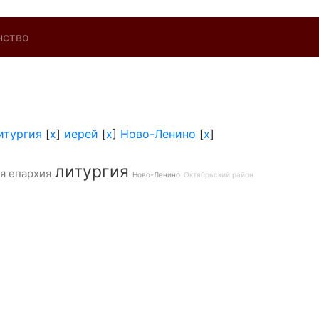
нство
итургия
[
x
]
иерей
[
x
]
Ново-Ленино
[
x
]
литургия
я епархия
Ново-Ленино
Октябрьский район