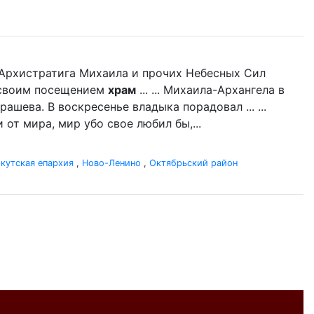
нь Архистратига Михаила и прочих Небесных Сил
л своим посещением
храм
... ... Михаила-Архангела в
ашева. В воскресенье владыка порадовал ... ...
 от мира, мир убо свое любил бы,...
кутская епархия
,
Ново-Ленино
,
Октябрьский район