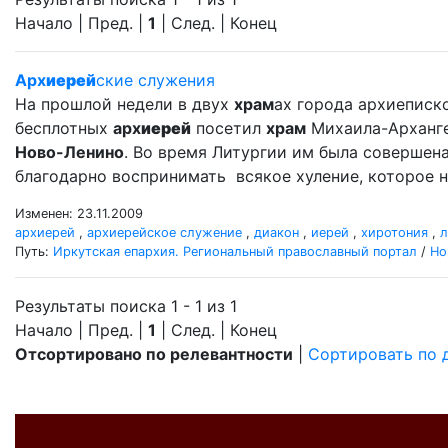
Начало | Пред. |
1
| След. | Конец
Арх
иерей
ские служения
На прошлой недели в двух
храм
ах города архиеписко
бесплотных
арх
иерей
посетил
храм
Михаила-Арханг
Ново-Ленино
. Во время Литургии им была совершен
благодарно воспринимать всякое хуление, которое н
Изменен: 23.11.2009
архиерей
,
архиерейское служение
,
диакон
,
иерей
,
хиротония
,
л
Путь:
Иркутская епархия. Региональный православный портал
/
Но
Результаты поиска 1 - 1 из 1
Начало | Пред. |
1
| След. | Конец
Отсортировано по релевантности
|
Сортировать по 