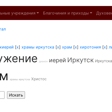
льные учреждения
Благочиния и приходы
Духове
тал
хиерей
[
x
]
храмы иркутска
[
x
]
храм
[
x
]
хиротония
[
x
]
л
ужение
Иркутск
иерей
Иркутска
диакон
ам
Христос
храмы иркутска