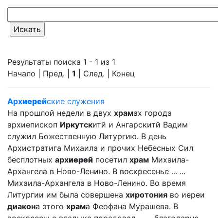
Результаты поиска 1 - 1 из 1
Начало | Пред. |
1
| След. | Конец
Арх
иерей
ские служения
На прошлой недели в двух
храм
ах города
архиепископ
Иркутск
итй и Ангарскитй Вадим
служил Божественную Литургию. В день
Архистратига Михаила и прочих Небесных Сил
бесплотных
арх
иерей
посетил
храм
Михаила-
Архангела в Ново-Ленино. В воскресенье ... ...
Михаила-Архангела в Ново-Ленино. Во время
Литургии им была совершена
хиротония
во иереи
диакон
а этого
храм
а Феофана Мурашева. В