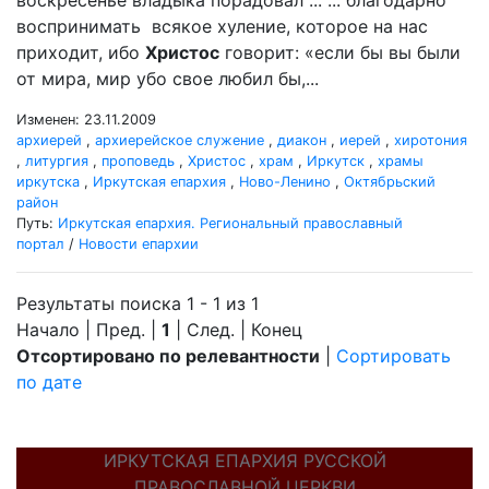
воскресенье владыка порадовал ... ... благодарно
воспринимать всякое хуление, которое на нас
приходит, ибо
Христос
говорит: «если бы вы были
от мира, мир убо свое любил бы,...
Изменен: 23.11.2009
архиерей
,
архиерейское служение
,
диакон
,
иерей
,
хиротония
,
литургия
,
проповедь
,
Христос
,
храм
,
Иркутск
,
храмы
иркутска
,
Иркутская епархия
,
Ново-Ленино
,
Октябрьский
район
Путь:
Иркутская епархия. Региональный православный
портал
/
Новости епархии
Результаты поиска 1 - 1 из 1
Начало | Пред. |
1
| След. | Конец
Отсортировано по релевантности
|
Сортировать
по дате
ИРКУТСКАЯ ЕПАРХИЯ РУССКОЙ
ПРАВОСЛАВНОЙ ЦЕРКВИ