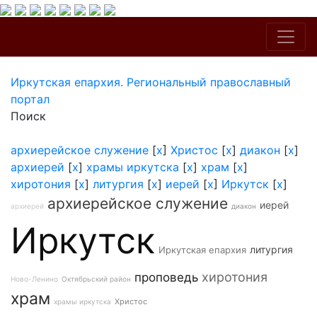
Иркутская епархия. Региональный православный
портал
Поиск
архиерейское служение
[
x
]
Христос
[
x
]
диакон
[
x
]
архиерей
[
x
]
храмы иркутска
[
x
]
храм
[
x
]
хиротония
[
x
]
литургия
[
x
]
иерей
[
x
]
Иркутск
[
x
]
архиерейское служение
иерей
архиерей
диакон
Иркутск
литургия
Иркутская епархия
хиротония
проповедь
Ново-Ленино
Октябрьский район
храм
Христос
храмы иркутска