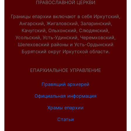
ПРАВОСЛАВНОЙ ЦЕРКВИ
Границы епархии включают в себя Иркутский,
Ангарский, Жигаловский, Заларинский,
Качугский, Ольхонский, Слюдянский,
Усольский, Усть-Удинский, Черемховский,
Шелеховский районы и Усть-Ордынский
Бурятский округ Иркутской области.
ЕПАРХИАЛЬНОЕ УПРАВЛЕНИЕ
Правящий архиерей
Официальная информация
Храмы епархии
Статьи