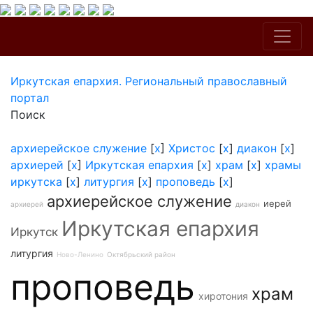
Иркутская епархия. Региональный православный
портал
Поиск
архиерейское служение
[
x
]
Христос
[
x
]
диакон
[
x
]
архиерей
[
x
]
Иркутская епархия
[
x
]
храм
[
x
]
храмы
иркутска
[
x
]
литургия
[
x
]
проповедь
[
x
]
архиерейское служение
иерей
архиерей
диакон
Иркутская епархия
Иркутск
литургия
Ново-Ленино
Октябрьский район
проповедь
храм
хиротония