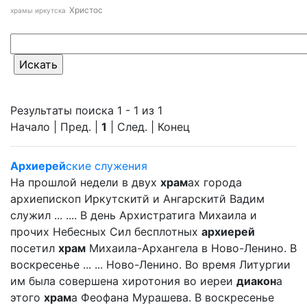
Христос
храмы иркутска
Результаты поиска 1 - 1 из 1
Начало | Пред. |
1
| След. | Конец
Архиерей
ские служения
На прошлой недели в двух
храм
ах города
архиепископ Иркутскитй и Ангарскитй Вадим
служил ... .... В день Архистратига Михаила и
прочих Небесных Сил бесплотных
архиерей
посетил
храм
Михаила-Архангела в Ново-Ленино. В
воскресенье ... ... Ново-Ленино. Во время Литургии
им была совершена хиротония во иереи
диакон
а
этого
храм
а Феофана Мурашева. В воскресенье