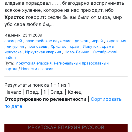
владыка порадовал ... ... благодарно воспринимать
всякое хуление, которое на нас приходит, ибо
Христос
говорит: «если бы вы были от мира, мир
убо свое любил бы,...
Изменен: 23.11.2009
архиерей
,
архиерейское служение
,
диакон
,
иерей
,
хиротония
,
литургия
,
проповедь
,
Христос
,
храм
,
Иркутск
,
храмы
иркутска
,
Иркутская епархия
,
Ново-Ленино
,
Октябрьский
район
Путь:
Иркутская епархия. Региональный православный
портал
/
Новости епархии
Результаты поиска 1 - 1 из 1
Начало | Пред. |
1
| След. | Конец
Отсортировано по релевантности
|
Сортировать
по дате
ИРКУТСКАЯ ЕПАРХИЯ РУССКОЙ