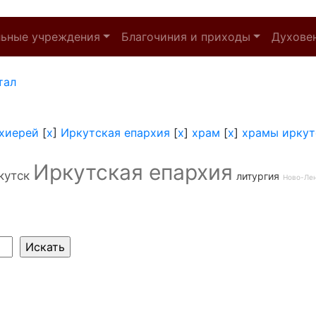
льные учреждения
Благочиния и приходы
Духове
тал
хиерей
[
x
]
Иркутская епархия
[
x
]
храм
[
x
]
храмы иркут
Иркутская епархия
кутск
литургия
Ново-Ле