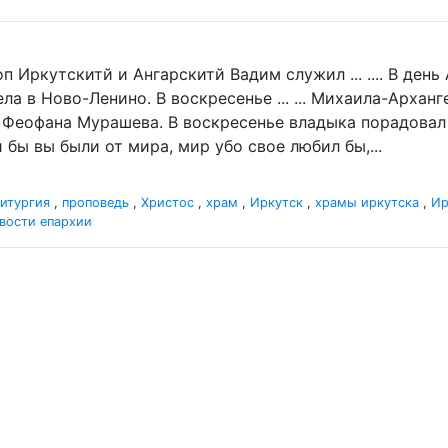
п Иркутскитй и Ангарскитй Вадим служил ... .... В де
а в Ново-Ленино. В воскресенье ... ... Михаила-Архан
 Феофана Мурашева. В воскресенье владыка порадовал .
 бы вы были от мира, мир убо свое любил бы,...
итургия
,
проповедь
,
Христос
,
храм
,
Иркутск
,
храмы иркутска
,
Ир
вости епархии