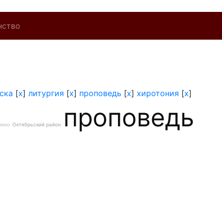
нство
ска
[
x
]
литургия
[
x
]
проповедь
[
x
]
хиротония
[
x
]
проповедь
нино
Октябрьский район