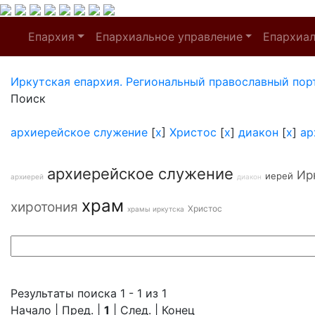
Епархия
Епархиальное управление
Епархиа
Иркутская епархия. Региональный православный пор
Поиск
архиерейское служение
[
x
]
Христос
[
x
]
диакон
[
x
]
ар
архиерейское служение
Ир
иерей
архиерей
диакон
храм
хиротония
Христос
храмы иркутска
Результаты поиска 1 - 1 из 1
Начало | Пред. |
1
| След. | Конец