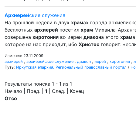
Архиерей
ские служения
На прошлой недели в двух
храм
ах города архиеписко
бесплотных
архиерей
посетил
храм
Михаила-Архангел
совершена
хиротония
во иереи
диакон
а этого
храм
а
которое на нас приходит, ибо
Христос
говорит: «если
Изменен: 23.11.2009
архиерей
,
архиерейское служение
,
диакон
,
иерей
,
хиротония
,
л
Путь:
Иркутская епархия. Региональный православный портал
/
Но
Результаты поиска 1 - 1 из 1
Начало | Пред. |
1
| След. | Конец
Отсо