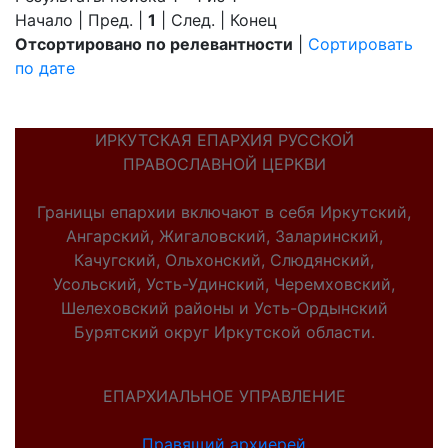
Начало | Пред. |
1
| След. | Конец
Отсортировано по релевантности
|
Сортировать
по дате
ИРКУТСКАЯ ЕПАРХИЯ РУССКОЙ
ПРАВОСЛАВНОЙ ЦЕРКВИ
Границы епархии включают в себя Иркутский,
Ангарский, Жигаловский, Заларинский,
Качугский, Ольхонский, Слюдянский,
Усольский, Усть-Удинский, Черемховский,
Шелеховский районы и Усть-Ордынский
Бурятский округ Иркутской области.
ЕПАРХИАЛЬНОЕ УПРАВЛЕНИЕ
Правящий архиерей