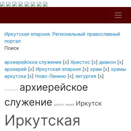
Иркутская епархия. Региональный православный
портал
Поиск
архиерейское служение
[
x
]
Христос
[
x
]
диакон
[
x
]
архиерей
[
x
]
Иркутская епархия
[
x
]
храм
[
x
]
храмы
иркутска
[
x
]
Ново-Ленино
[
x
]
литургия
[
x
]
архиерейское
архиерей
служение
Иркутск
диакон
иерей
Иркутская