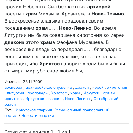
прочих Небесных Сил бесплотных
архиерей
посетил
храм
Михаила-Архангела в
Ново-Ленино
.
В воскресенье владыка порадовал своим
посещением
храм
... ...
Ново-Ленино
. Во время
Литургии им была совершена хиротония во иереи
диакон
а этого
храм
а Феофана Мурашева. В
воскресенье владыка порадовал ... ... благодарно
воспринимать всякое хуление, которое на нас
приходит, ибо
Христос
говорит: «если бы вы были
от мира, мир убо свое любил бы,...
Изменен: 23.11.2009
архиерей
,
архиерейское служение
,
диакон
,
иерей
,
хиротония
,
литургия
,
проповедь
,
Христос
,
храм
,
Иркутск
,
храмы
иркутска
,
Иркутская епархия
,
Ново-Ленино
,
Октябрьский
район
Путь:
Иркутская епархия. Региональный православный
портал
/
Новости епархии
Результаты поиска 1 - 1 из 1