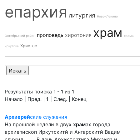
епархия
литургия
Ново-Ленино
храм
проповедь
хиротония
Октябрьский район
храмы
Христос
иркутска
Результаты поиска 1 - 1 из 1
Начало | Пред. |
1
| След. | Конец
Архиерей
ские служения
На прошлой недели в двух
храм
ах города
архиепископ Иркутскитй и Ангарскитй Вадим
служил ... .... В день Архистратига Михаила и