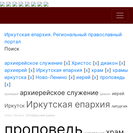
Иркутская епархия. Региональный православный
портал
Поиск
архиерейское служение
[
x
]
Христос
[
x
]
диакон
[
x
]
архиерей
[
x
]
Иркутская епархия
[
x
]
храм
[
x
]
храмы
иркутска
[
x
]
Ново-Ленино
[
x
]
иерей
[
x
]
проповедь
[
x
]
архиерейское служение
иерей
архиерей
диакон
Иркутская епархия
Иркутск
литургия
Ново-Ленино
Октябрьский район
проповедь
храм