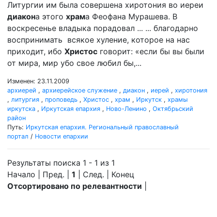
Литургии им была совершена хиротония во иереи
диакон
а этого
храм
а Феофана Мурашева. В
воскресенье владыка порадовал ... ... благодарно
воспринимать всякое хуление, которое на нас
приходит, ибо
Христос
говорит: «если бы вы были
от мира, мир убо свое любил бы,...
Изменен: 23.11.2009
архиерей
,
архиерейское служение
,
диакон
,
иерей
,
хиротония
,
литургия
,
проповедь
,
Христос
,
храм
,
Иркутск
,
храмы
иркутска
,
Иркутская епархия
,
Ново-Ленино
,
Октябрьский
район
Путь:
Иркутская епархия. Региональный православный
портал
/
Новости епархии
Результаты поиска 1 - 1 из 1
Начало | Пред. |
1
| След. | Конец
Отсортировано по релевантности
|