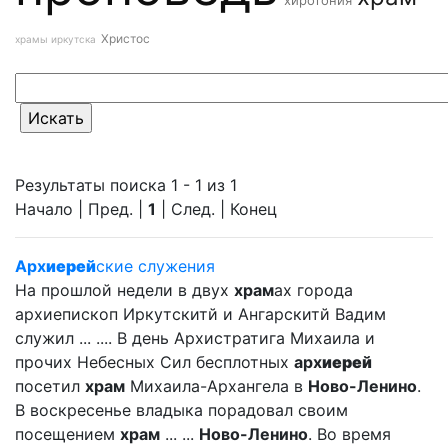
хиротония
Христос
храмы иркутска
Результаты поиска 1 - 1 из 1
Начало | Пред. |
1
| След. | Конец
Арх
иерей
ские служения
На прошлой недели в двух
храм
ах города
архиепископ Иркутскитй и Ангарскитй Вадим
служил ... .... В день Архистратига Михаила и
прочих Небесных Сил бесплотных
арх
иерей
посетил
храм
Михаила-Архангела в
Ново-Ленино
.
В воскресенье владыка порадовал своим
посещением
храм
... ...
Ново-Ленино
. Во время