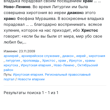
владыка порадовал своим посещением
храм
... ...
Ново-Ленино
. Во время Литургии им была
совершена хиротония во иереи
диакон
а этого
храм
а Феофана Мурашева. В воскресенье владыка
порадовал ... ... благодарно воспринимать всякое
хуление, которое на нас приходит, ибо
Христос
говорит: «если бы вы были от мира, мир убо свое
любил бы,...
Изменен: 23.11.2009
архиерей
,
архиерейское служение
,
диакон
,
иерей
,
хиротония
,
литургия
,
проповедь
,
Христос
,
храм
,
Иркутск
,
храмы
иркутска
,
Иркутская епархия
,
Ново-Ленино
,
Октябрьский
район
Путь:
Иркутская епархия. Региональный православный
портал
/
Новости епархии
Результаты поиска 1 - 1 из 1