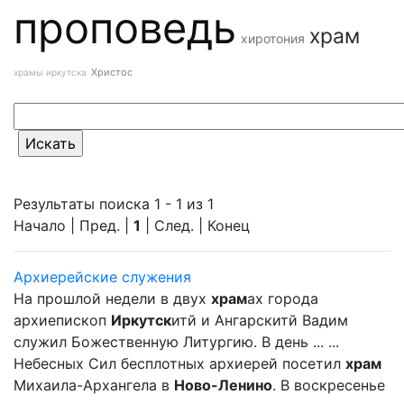
проповедь
храм
хиротония
Христос
храмы иркутска
Результаты поиска 1 - 1 из 1
Начало | Пред. |
1
| След. | Конец
Архиерейские служения
На прошлой недели в двух
храм
ах города
архиепископ
Иркутск
итй и Ангарскитй Вадим
служил Божественную Литургию. В день ... ...
Небесных Сил бесплотных архиерей посетил
храм
Михаила-Архангела в
Ново-Ленино
. В воскресенье