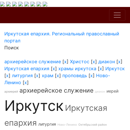
Иркутская епархия. Региональный православный
портал
Поиск
архиерейское служение
[
x
]
Христос
[
x
]
диакон
[
x
]
Иркутская епархия
[
x
]
храмы иркутска
[
x
]
Иркутск
[
x
]
литургия
[
x
]
храм
[
x
]
проповедь
[
x
]
Ново-
Ленино
[
x
]
архиерейское служение
иерей
архиерей
диакон
Иркутск
Иркутская
епархия
литургия
Ново-Ленино
Октябрьский район