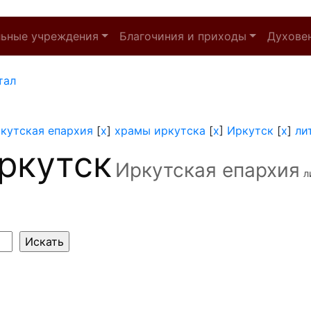
льные учреждения
Благочиния и приходы
Духове
тал
кутская епархия
[
x
]
храмы иркутска
[
x
]
Иркутск
[
x
]
ли
ркутск
Иркутская епархия
л