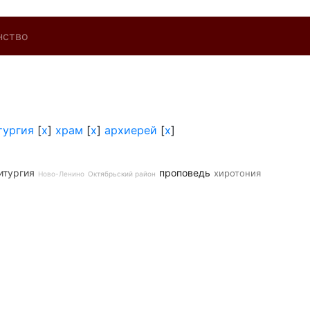
нство
тургия
[
x
]
храм
[
x
]
архиерей
[
x
]
итургия
проповедь
хиротония
Ново-Ленино
Октябрьский район