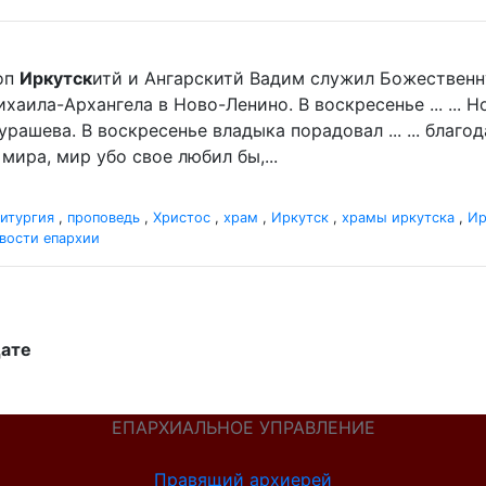
оп
Иркутск
итй и Ангарскитй Вадим служил Божественн
хаила-Архангела в Ново-Ленино. В воскресенье ... ...
рашева. В воскресенье владыка порадовал ... ... благ
мира, мир убо свое любил бы,...
итургия
,
проповедь
,
Христос
,
храм
,
Иркутск
,
храмы иркутска
,
Ир
вости епархии
дате
ЕПАРХИАЛЬНОЕ УПРАВЛЕНИЕ
Правящий архиерей