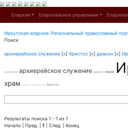
Епархия
Епархиальное управление
Епархиа
Иркутская епархия. Региональный православный пор
Поиск
архиерейское служение
[
x
]
Христос
[
x
]
диакон
[
x
]
Ир
И
архиерейское служение
иерей
архиерей
диакон
храм
Христос
храмы иркутска
Результаты поиска 1 - 1 из 1
Начало | Пред. |
1
| След. | Конец