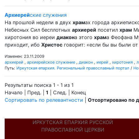
Архиерей
ские служения
На прошлой недели в двух
храм
ах города архиеписк
Небесных Сил бесплотных
архиерей
посетил
храм
Ми
хиротония во иереи
диакон
а этого
храм
а Феофана Му
приходит, ибо
Христос
говорит: «если бы вы были от 
Изменен: 23.11.2009
архиерей
,
архиерейское служение
,
диакон
,
иерей
,
хиротония
,
л
Путь:
Иркутская епархия. Региональный православный портал
/
Но
Результаты поиска 1 - 1 из 1
Начало | Пред. |
1
| След. | Конец
Сортировать по релевантности
|
Отсортировано по 
ИРКУТСКАЯ ЕПАРХИЯ РУССКОЙ
ПРАВОСЛАВНОЙ ЦЕРКВИ