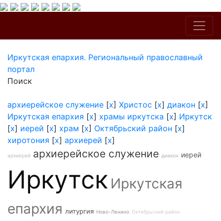
Иркутская епархия. Региональный православный
портал
Поиск
архиерейское служение
[
x
]
Христос
[
x
]
диакон
[
x
]
Иркутская епархия
[
x
]
храмы иркутска
[
x
]
Иркутск
[
x
]
иерей
[
x
]
храм
[
x
]
Октябрьский район
[
x
]
хиротония
[
x
]
архиерей
[
x
]
архиерейское служение
иерей
архиерей
диакон
Иркутск
Иркутская
епархия
литургия
Ново-Ленино
Октябрьский район