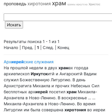
храм
хиротония
проповедь
Христос
храмы иркутска
Результаты поиска 1 - 1 из 1
Начало | Пред. |
1
| След. | Конец
Арх
иерей
ские служения
На прошлой недели в двух
храм
ах города
архиепископ
Иркутск
итй и Ангарскитй Вадим
служил Божественную Литургию. В день
Архистратига Михаила и прочих Небесных Сил
бесплотных арх
иерей
посетил
храм
Михаила-
Архангела в Ново-Ленино. В воскресенье ... ...
Михаила-Архангела в Ново-Ленино. Во время
Литургии им была совершена
хиротония
во иереи