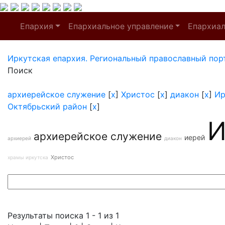
Епархия
Епархиальное управление
Епархиа
Иркутская епархия. Региональный православный пор
Поиск
архиерейское служение
[
x
]
Христос
[
x
]
диакон
[
x
]
Ир
Октябрьский район
[
x
]
И
архиерейское служение
иерей
архиерей
диакон
Христос
храмы иркутска
Результаты поиска 1 - 1 из 1