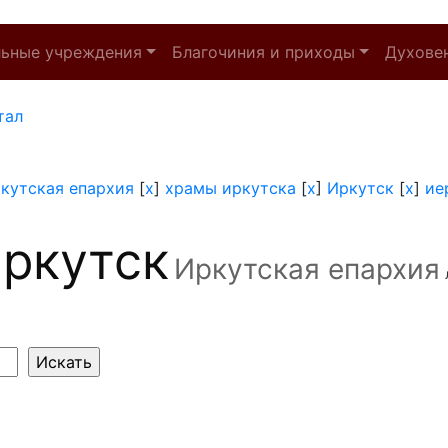
льные учреждения
Благочиния и приходы
Духове
тал
кутская епархия
[
x
]
храмы иркутска
[
x
]
Иркутск
[
x
]
ие
ркутск
Иркутская епархия