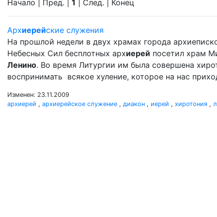
Начало | Пред. |
1
| След. | Конец
Арх
иерей
ские служения
На прошлой недели в двух храмах города архиеписк
Небесных Сил бесплотных арх
иерей
посетил храм М
Ленино
. Во время Литургии им была совершена хир
воспринимать всякое хуление, которое на нас прихо
Изменен: 23.11.2009
архиерей
,
архиерейское служение
,
диакон
,
иерей
,
хиротония
,
л