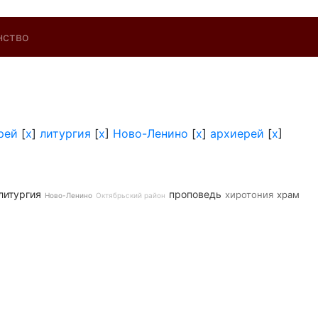
нство
рей
[
x
]
литургия
[
x
]
Ново-Ленино
[
x
]
архиерей
[
x
]
литургия
проповедь
хиротония
храм
Ново-Ленино
Октябрьский район