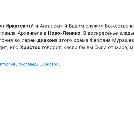
оп
Иркутск
итй и Ангарскитй Вадим служил Божественн
ихаила-Архангела в
Ново-Ленино
. В воскресенье влады
отония во иереи
диакон
а этого храма Феофана Мурашева.
дит, ибо
Христос
говорит: «если бы вы были от мира, ми
итургия
,
проповедь
,
Христос
,