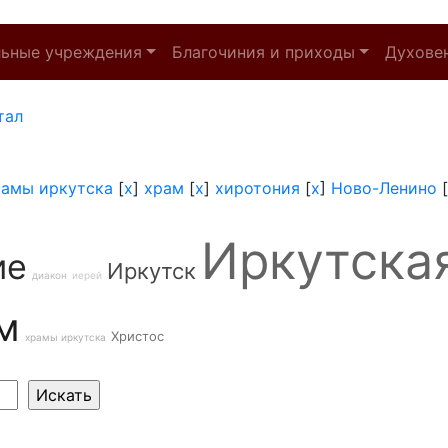
льные учреждения
Благочиния и приходы
Духове
тал
рамы иркутска
[
x
]
храм
[
x
]
хиротония
[
x
]
Ново-Ленино
[
Иркутска
ие
Иркутск
диакон
иерей
м
Христос
храмы иркутска