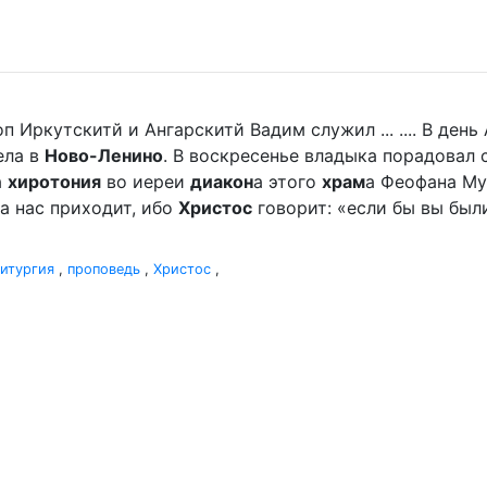
п Иркутскитй и Ангарскитй Вадим служил ... .... В де
ела в
Ново-Ленино
. В воскресенье владыка порадова
а
хиротония
во иереи
диакон
а этого
храм
а Феофана Мур
а нас приходит, ибо
Христос
говорит: «если бы вы были
итургия
,
проповедь
,
Христос
,