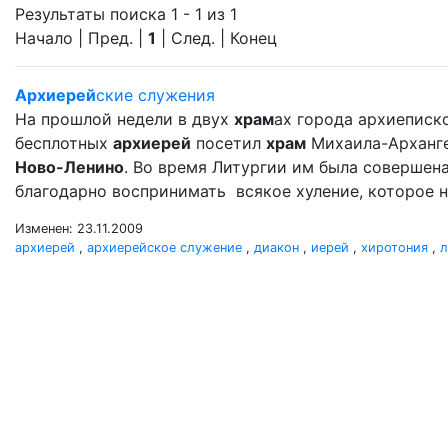
Результаты поиска 1 - 1 из 1
Начало | Пред. |
1
| След. | Конец
Архиерей
ские служения
На прошлой недели в двух
храм
ах города архиеписко
бесплотных
архиерей
посетил
храм
Михаила-Арханг
Ново-Ленино
. Во время Литургии им была совершен
благодарно воспринимать всякое хуление, которое н
Изменен: 23.11.2009
архиерей
,
архиерейское служение
,
диакон
,
иерей
,
хиротония
,
л