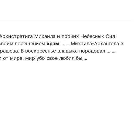
нь Архистратига Михаила и прочих Небесных Сил
л своим посещением
храм
... ... Михаила-Архангела в
ашева. В воскресенье владыка порадовал ... ...
 от мира, мир убо свое любил бы,...