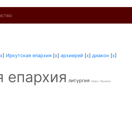
нство
x
]
Иркутская епархия
[
x
]
архиерей
[
x
]
диакон
[
x
]
я епархия
литургия
Ново-Ленино