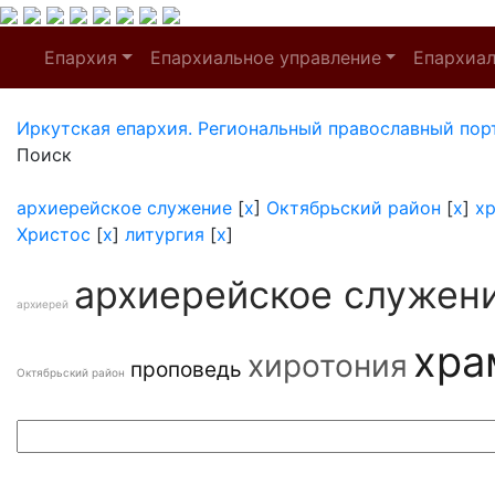
Епархия
Епархиальное управление
Епархиа
Иркутская епархия. Региональный православный пор
Поиск
архиерейское служение
[
x
]
Октябрьский район
[
x
]
х
Христос
[
x
]
литургия
[
x
]
архиерейское служен
архиерей
хра
хиротония
проповедь
Октябрьский район