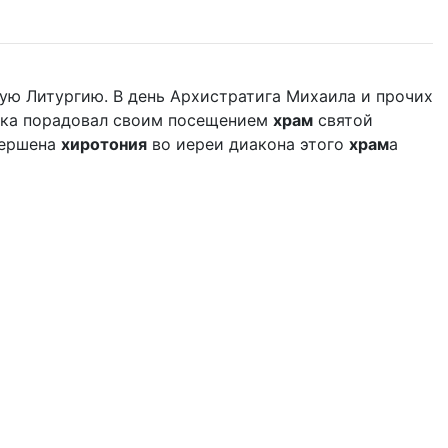
ую Литургию. В день Архистратига Михаила и прочих
дыка порадовал своим посещением
храм
святой
вершена
хиротония
во иереи диакона этого
храм
а