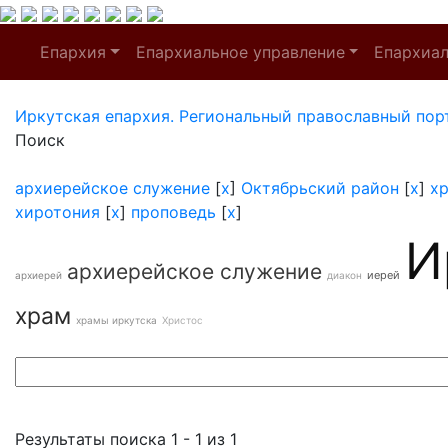
Епархия
Епархиальное управление
Епархиа
Иркутская епархия. Региональный православный пор
Поиск
архиерейское служение
[
x
]
Октябрьский район
[
x
]
х
хиротония
[
x
]
проповедь
[
x
]
И
архиерейское служение
иерей
архиерей
диакон
храм
храмы иркутска
Христос
Результаты поиска 1 - 1 из 1