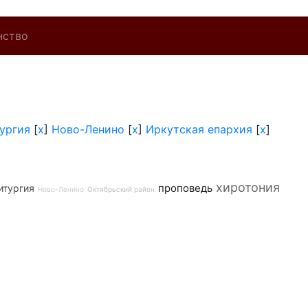
нство
ургия
[
x
]
Ново-Ленино
[
x
]
Иркутская епархия
[
x
]
хиротония
проповедь
итургия
Ново-Ленино
Октябрьский район