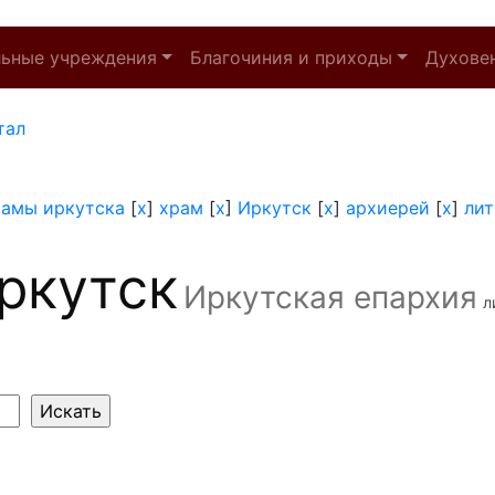
льные учреждения
Благочиния и приходы
Духове
тал
рамы иркутска
[
x
]
храм
[
x
]
Иркутск
[
x
]
архиерей
[
x
]
лит
ркутск
Иркутская епархия
л