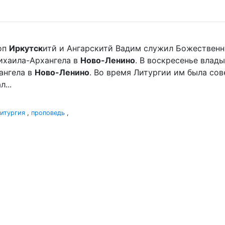
оп
Иркутск
итй и Ангарскитй Вадим служил Божественн
хаила-Архангела в
Ново-Ленино
. В воскресенье вла
ангела в
Ново-Ленино
. Во время Литургии им была со
...
итургия
,
проповедь
,