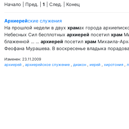
Начало | Пред. |
1
| След. | Конец
Архиерей
ские служения
На прошлой недели в двух
храм
ах города архиеписк
Небесных Сил бесплотных
архиерей
посетил
храм
Ми
блаженной ... ...
архиерей
посетил
храм
Михаила-Арх
Феофана Мурашева. В воскресенье владыка порадовал
Изменен: 23.11.2009
архиерей
,
архиерейское служение
,
диакон
,
иерей
,
хиротония
,
л