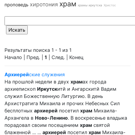
храм
хиротония
проповедь
храмы иркутска
Христос
Результаты поиска 1 - 1 из 1
Начало | Пред. |
1
| След. | Конец
Архиерей
ские служения
На прошлой недели в двух
храм
ах города
архиепископ
Иркутск
итй и Ангарскитй Вадим
служил Божественную Литургию. В день
Архистратига Михаила и прочих Небесных Сил
бесплотных
архиерей
посетил
храм
Михаила-
Архангела в
Ново-Ленино
. В воскресенье владыка
порадовал своим посещением
храм
святой
блаженной ... ...
архиерей
посетил
храм
Михаила-