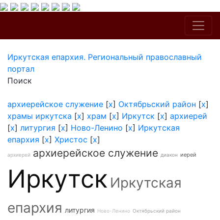
Иркутская епархия. Региональный православный
портал
Поиск
архиерейское служение
[
x
]
Октябрьский район
[
x
]
храмы иркутска
[
x
]
храм
[
x
]
Иркутск
[
x
]
архиерей
[
x
]
литургия
[
x
]
Ново-Ленино
[
x
]
Иркутская
епархия
[
x
]
Христос
[
x
]
архиерейское служение
иерей
архиерей
диакон
Иркутск
Иркутская
епархия
литургия
Ново-Ленино
Октябрьский район