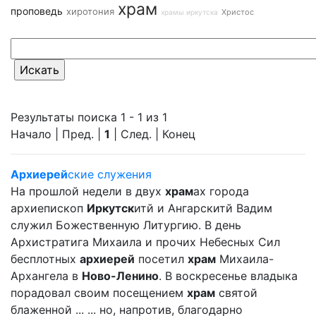
храм
проповедь
хиротония
Христос
храмы иркутска
Результаты поиска 1 - 1 из 1
Начало | Пред. |
1
| След. | Конец
Архиерей
ские служения
На прошлой недели в двух
храм
ах города
архиепископ
Иркутск
итй и Ангарскитй Вадим
служил Божественную Литургию. В день
Архистратига Михаила и прочих Небесных Сил
бесплотных
архиерей
посетил
храм
Михаила-
Архангела в
Ново-Ленино
. В воскресенье владыка
порадовал своим посещением
храм
святой
блаженной ... ... но, напротив, благодарно