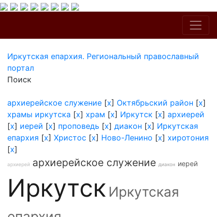
Иркутская епархия. Региональный православный
портал
Поиск
архиерейское служение
[
x
]
Октябрьский район
[
x
]
храмы иркутска
[
x
]
храм
[
x
]
Иркутск
[
x
]
архиерей
[
x
]
иерей
[
x
]
проповедь
[
x
]
диакон
[
x
]
Иркутская
епархия
[
x
]
Христос
[
x
]
Ново-Ленино
[
x
]
хиротония
[
x
]
архиерейское служение
иерей
архиерей
диакон
Иркутск
Иркутская
епархия