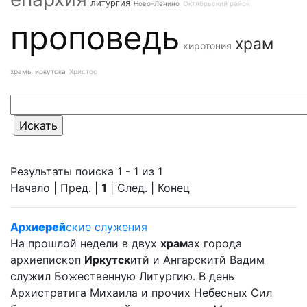
литургия
Ново-Ленино
Октябрьский район
проповедь
храм
хиротония
храмы иркутска
Христос
Результаты поиска 1 - 1 из 1
Начало | Пред. |
1
| След. | Конец
Арх
иерей
ские служения
На прошлой недели в двух
храм
ах города
архиепископ
Иркутск
итй и Ангарскитй Вадим
служил Божественную Литургию. В день
Архистратига Михаила и прочих Небесных Сил