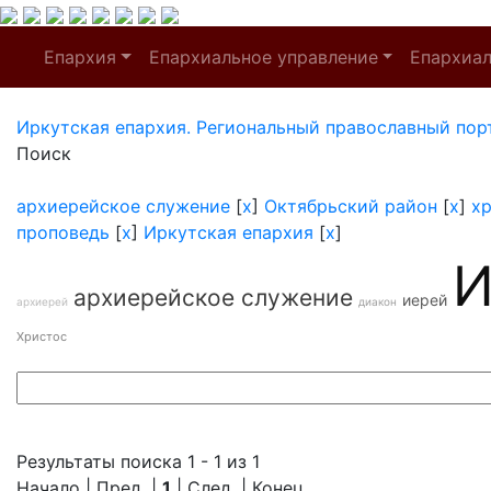
Епархия
Епархиальное управление
Епархиа
Иркутская епархия. Региональный православный пор
Поиск
архиерейское служение
[
x
]
Октябрьский район
[
x
]
х
проповедь
[
x
]
Иркутская епархия
[
x
]
И
архиерейское служение
иерей
архиерей
диакон
Христос
Результаты поиска 1 - 1 из 1
Начало | Пред. |
1
| След. | Конец