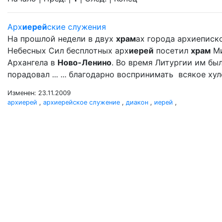
Арх
иерей
ские служения
На прошлой недели в двух
храм
ах города архиеписк
Небесных Сил бесплотных арх
иерей
посетил
храм
Ми
Архангела в
Ново-Ленино
. Во время Литургии им б
порадовал ... ... благодарно воспринимать всякое ху
Изменен: 23.11.2009
архиерей
,
архиерейское служение
,
диакон
,
иерей
,