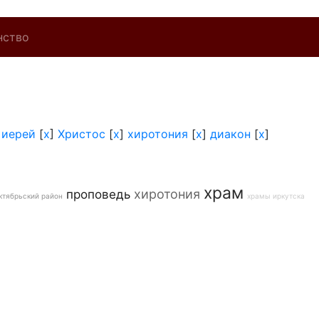
нство
]
иерей
[
x
]
Христос
[
x
]
хиротония
[
x
]
диакон
[
x
]
храм
хиротония
проповедь
ктябрьский район
храмы иркутска