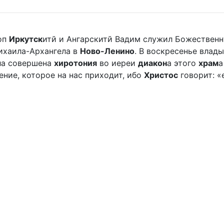
оп
Иркутск
итй и Ангарскитй Вадим служил Божественн
хаила-Архангела в
Ново-Ленино
. В воскресенье вла
ыла совершена
хиротония
во иереи
диакон
а этого
храм
а
ление, которое на нас приходит, ибо
Христос
говорит: «