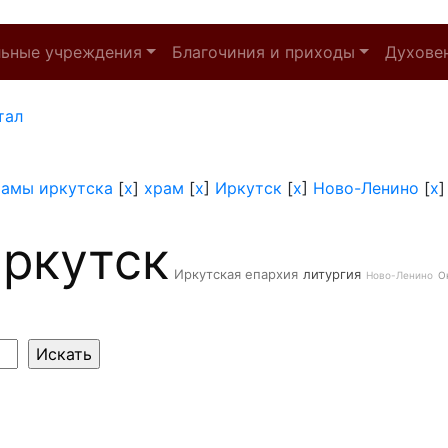
льные учреждения
Благочиния и приходы
Духове
тал
рамы иркутска
[
x
]
храм
[
x
]
Иркутск
[
x
]
Ново-Ленино
[
x
ркутск
Иркутская епархия
литургия
Ново-Ленино
О