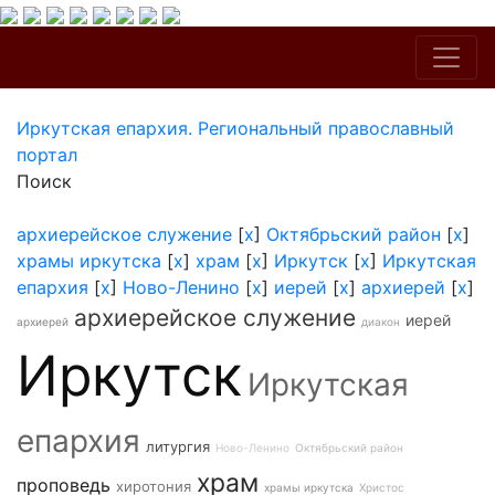
Иркутская епархия. Региональный православный
портал
Поиск
архиерейское служение
[
x
]
Октябрьский район
[
x
]
храмы иркутска
[
x
]
храм
[
x
]
Иркутск
[
x
]
Иркутская
епархия
[
x
]
Ново-Ленино
[
x
]
иерей
[
x
]
архиерей
[
x
]
архиерейское служение
иерей
архиерей
диакон
Иркутск
Иркутская
епархия
литургия
Ново-Ленино
Октябрьский район
храм
проповедь
хиротония
храмы иркутска
Христос