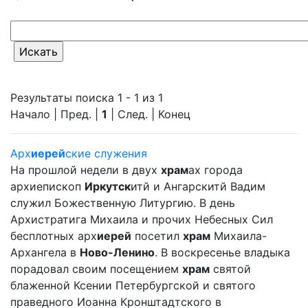
Результаты поиска 1 - 1 из 1
Начало | Пред. |
1
| След. | Конец
Арх
иерей
ские служения
На прошлой недели в двух
храм
ах города
архиепископ
Иркутск
итй и Ангарскитй Вадим
служил Божественную Литургию. В день
Архистратига Михаила и прочих Небесных Сил
бесплотных арх
иерей
посетил
храм
Михаила-
Архангела в
Ново-Ленино
. В воскресенье владыка
порадовал своим посещением
храм
святой
блаженной Ксении Петербургской и святого
праведного Иоанна Кронштадтского в