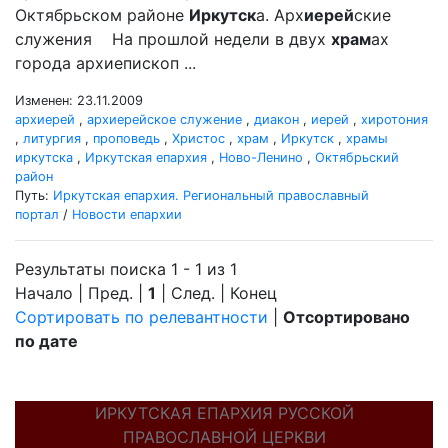
Октябрьском районе
Иркутск
а. Арх
иерей
ские
служения На прошлой недели в двух
храм
ах
города архиепископ ...
Изменен: 23.11.2009
архиерей
,
архиерейское служение
,
диакон
,
иерей
,
хиротония
,
литургия
,
проповедь
,
Христос
,
храм
,
Иркутск
,
храмы
иркутска
,
Иркутская епархия
,
Ново-Ленино
,
Октябрьский
район
Путь:
Иркутская епархия. Региональный православный
портал
/
Новости епархии
Результаты поиска 1 - 1 из 1
Начало | Пред. |
1
| След. | Конец
Сортировать по релевантности
|
Отсортировано
по дате
ИРКУТСКАЯ ЕПАРХИЯ РУССКОЙ
ПРАВОСЛАВНОЙ ЦЕРКВИ